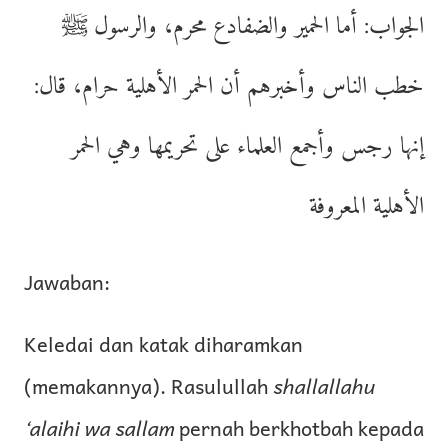
الجواب: أما الحمير والضفادع محرم، والرسول ﷺ
خطب الناس وأخبرهم أن الحمر الأهلية حرام، قال:
إنها رجس وأجمع العلماء على تحريمها وهي الحمر
الأهلية المعروفة
Jawaban:
Keledai dan katak diharamkan
(memakannya). Rasulullah
shallallahu
‘alaihi wa sallam
pernah berkhotbah kepada