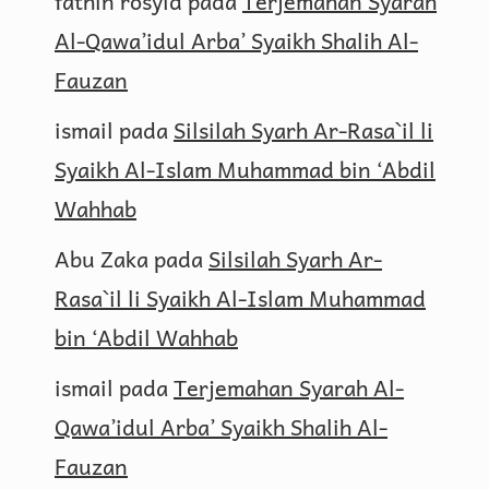
fathin rosyid
pada
Terjemahan Syarah
Al-Qawa’idul Arba’ Syaikh Shalih Al-
Fauzan
ismail
pada
Silsilah Syarh Ar-Rasa`il li
Syaikh Al-Islam Muhammad bin ‘Abdil
Wahhab
Abu Zaka
pada
Silsilah Syarh Ar-
Rasa`il li Syaikh Al-Islam Muhammad
bin ‘Abdil Wahhab
ismail
pada
Terjemahan Syarah Al-
Qawa’idul Arba’ Syaikh Shalih Al-
Fauzan