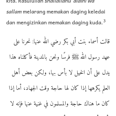
kita. Rasulullah
shallallahu ‘alaihi wa
sallam
melarang memakan daging keledai
3
dan mengizinkan memakan daging kuda.
قالت أسماء بنت أبي بكر رضي الله عنها: نحرنا على
عهد رسول الله ﷺ فرسًا ونحن بالمدينة فأكلناه هذا
يدل على أن الخيل لا بأس بها، ولكن بعض أهل
العلم يكرهها إذا كان لها حاجة وقت الجهاد، أما إذا
كان ما هناك حاجة والمسلمون في غنية عنها فإنه لا