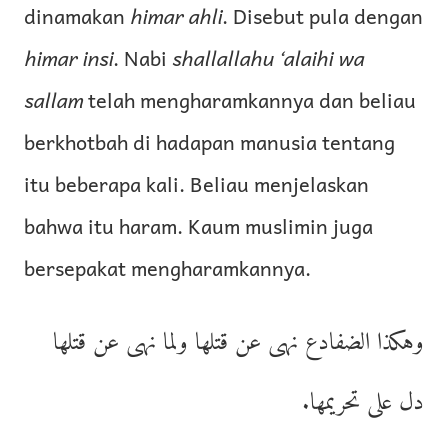
dinamakan
himar ahli
. Disebut pula dengan
himar insi
. Nabi
shallallahu ‘alaihi wa
sallam
telah mengharamkannya dan beliau
berkhotbah di hadapan manusia tentang
itu beberapa kali. Beliau menjelaskan
bahwa itu haram. Kaum muslimin juga
bersepakat mengharamkannya.
وهكذا الضفادع نهى عن قتلها ولما نهى عن قتلها
دل على تحريمها.