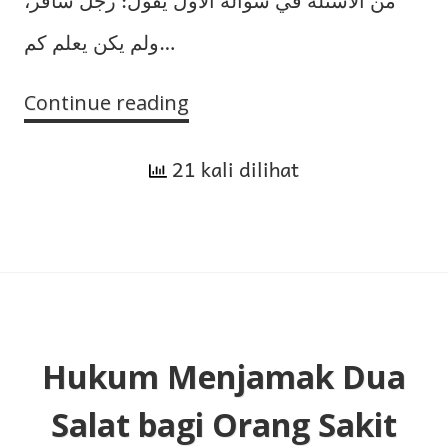
ولم يكن يعلم كم…
Continue reading
Hukum
Jamak
21 kali dilihat
dan
Qasar
Terus-
Menerus
dalam
Safar
dengan
Hukum Menjamak Dua
Jangka
Salat bagi Orang Sakit
Waktu