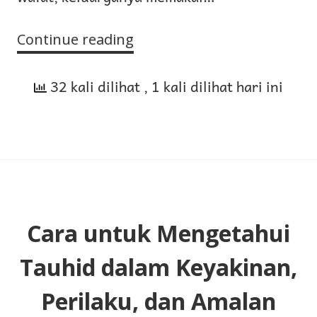
Continue reading
Apa
Hukum
32 kali dilihat
Memakai
, 1 kali dilihat hari ini
Pakaian
Berwarna
Hitam
bagi
Keluarga
yang
Cara untuk Mengetahui
Berduka?
Tauhid dalam Keyakinan,
Perilaku, dan Amalan