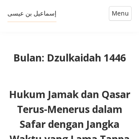
Skip
إسماعيل بن عيسى
Menu
to
content
Bulan:
Dzulkaidah 1446
Hukum Jamak dan Qasar
Terus-Menerus dalam
Safar dengan Jangka
Waktu yang Lama Tanpa