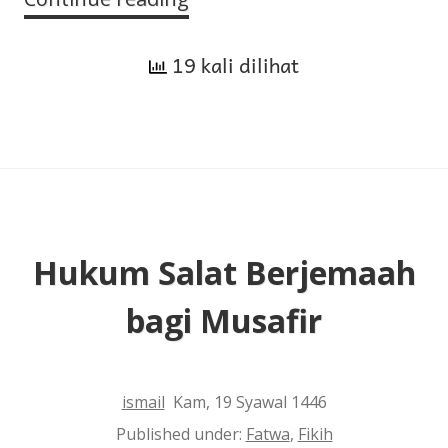
Cara
19 kali dilihat
Menanggapi
Pertanyaan
Orang-
Orang
Kafir
tentang
Siapa
Hukum Salat Berjemaah
yang
bagi Musafir
Menciptakan
Allah
ismail
Kam, 19 Syawal 1446
Published under:
Fatwa
,
Fikih