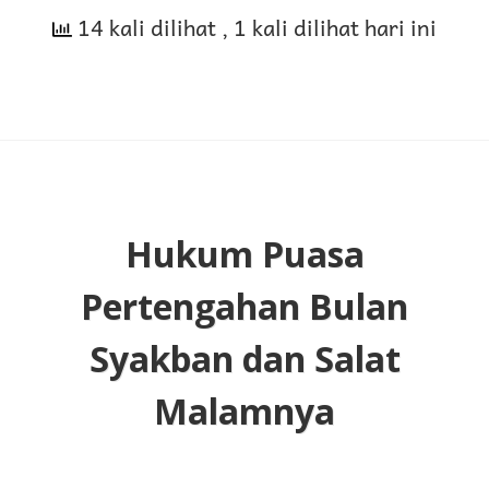
14 kali dilihat
setelah
, 1 kali dilihat hari ini
Salat
Lima
Waktu
Hukum Puasa
Pertengahan Bulan
Syakban dan Salat
Malamnya