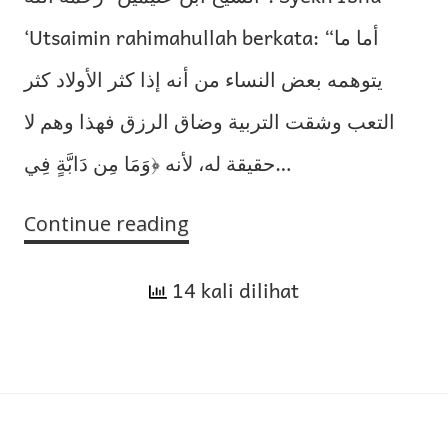
‘Utsaimin rahimahullah berkata: “أما ما
يتوهمه بعض النساء من أنه إذا كثر الأولاد كثر
التعب وشقت التربية وضاق الرزق فهذا وهم لا
حقيقة له، لأنه ﴿وَمَا مِن دَابَّةٍ فِي…
Continue reading
Sabar
terhadap
14 kali dilihat
anak-
anak
akan
menambah
pahala