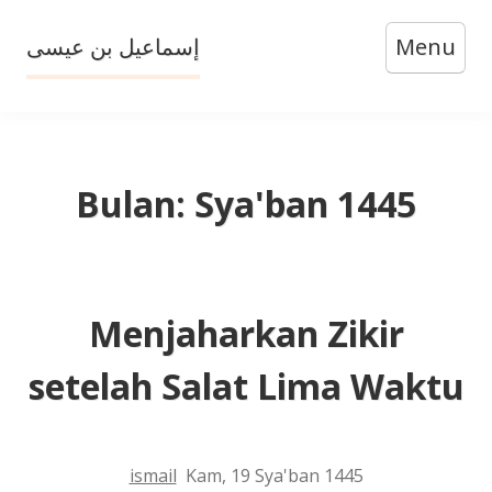
Skip
إسماعيل بن عيسى
Menu
to
content
Bulan:
Sya'ban 1445
Menjaharkan Zikir
setelah Salat Lima Waktu
ismail
Kam, 19 Sya'ban 1445