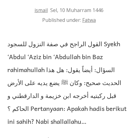
ismail
Sel, 10 Muharram 1446
Published under:
Fatwa
القول الراجح في صفة النزول للسجود Syekh
‘Abdul ‘Aziz bin ‘Abdullah bin Baz
rahimahullah السؤال: أيضاً يقول: هل هذا
الحديث صحيح: وكان ﷺ يضع يديه على الأرض
قبل ركبتيه أخرجه ابن خزيمة و الدارقطني و
الحاكم ؟ Pertanyaan: Apakah hadis berikut
ini sahih? Nabi shallallahu…