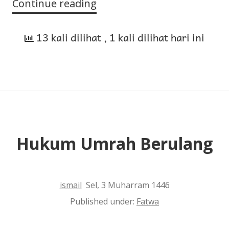
Continue reading
Pendapat
yang
13 kali dilihat
Kuat
, 1 kali dilihat hari ini
tentang
Tata
Cara
Turun
untuk
Sujud
Hukum Umrah Berulang
ismail
Sel, 3 Muharram 1446
Published under:
Fatwa