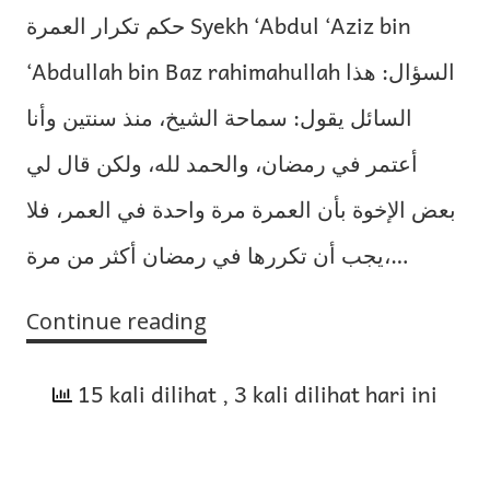
حكم تكرار العمرة Syekh ‘Abdul ‘Aziz bin
‘Abdullah bin Baz rahimahullah السؤال: هذا
السائل يقول: سماحة الشيخ، منذ سنتين وأنا
أعتمر في رمضان، والحمد لله، ولكن قال لي
بعض الإخوة بأن العمرة مرة واحدة في العمر، فلا
يجب أن تكررها في رمضان أكثر من مرة،…
Continue reading
Hukum
Umrah
15 kali dilihat
Berulang
, 3 kali dilihat hari ini