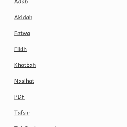
Adab
Akidah
Fatwa
Fikih
Khotbah
Nasihat
PDF
Tafsir