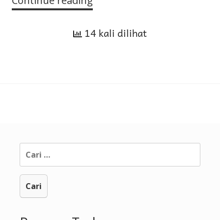
Continue reading
Shahih
Muslim
14 kali dilihat
–
35.
Kitab
Kurban
Cari
untuk: