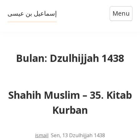
Skip
إسماعيل بن عيسى
Menu
to
content
Bulan:
Dzulhijjah 1438
Shahih Muslim – 35. Kitab
Kurban
ismail
Sen, 13 Dzulhijjah 1438