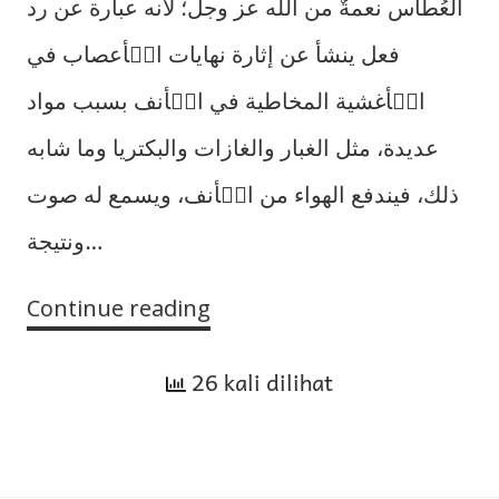
العُطاس نعمةٌ من الله عز وجل؛ لأنه عبارة عن رد
فعل ينشأ عن إثارة نهايات الۡأعصاب في
الۡأغشية المخاطية في الۡأنف بسبب مواد
عديدة، مثل الغبار والغازات والبكتريا وما شابه
ذلك، فيندفع الهواء من الۡأنف، ويسمع له صوت
ونتيجة…
Continue reading
Hak
Orang
26 kali dilihat
yang
Bersin
lalu
Mengucapkan