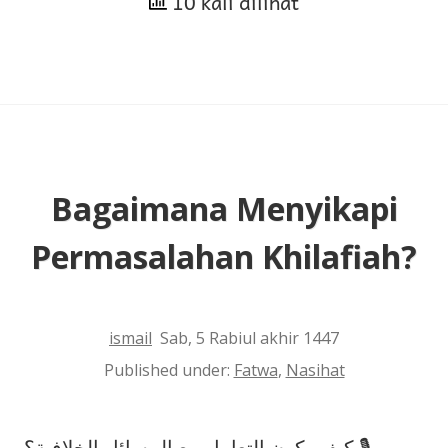
10 kali dilihat
Mencemooh
Wanita
yang
Menikah
Lagi
Sepeninggal
Bagaimana Menyikapi
Suaminya
Permasalahan Khilafiah?
ismail
Sab, 5 Rabiul akhir 1447
Published under:
Fatwa
,
Nasihat
كيف يكون التعامل مع المسائل الخلافية؟ 🎙