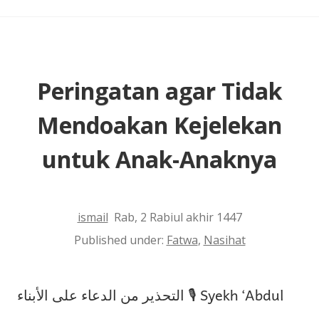
Memandikan
dan
Mengafani
Jenazah?
Peringatan agar Tidak
Mendoakan Kejelekan
untuk Anak-Anaknya
ismail
Rab, 2 Rabiul akhir 1447
Published under:
Fatwa
,
Nasihat
التحذير من الدعاء على الأبناء 🎙 Syekh ‘Abdul