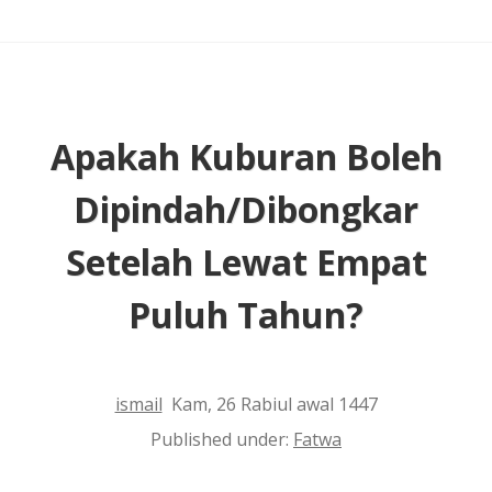
dan
Salat
Rawatib
dalam
Apakah Kuburan Boleh
Waktu
Dipindah/Dibongkar
yang
Lama
Setelah Lewat Empat
Puluh Tahun?
ismail
Kam, 26 Rabiul awal 1447
Published under:
Fatwa