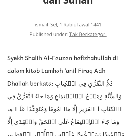
ismail
Sel, 1 Rabiul awal 1441
Published under:
Tak Berkategori
Syekh Shalih Al-Fauzan hafizhahullah di
dalam kitab Lamhah ‘anil Firaq Adh-
Dhallah berkata: ذَمُّ التَّفَرُّقِ فِي الۡكِتَابِ
وَالسُّنَّةِ وَمَدۡحُ الۡاجۡتِمَاعِ وَمَا جَاءَ التَّفَرُّقُ فِي
الۡكِتَابِ الۡعَزِيزِ إِلَّا مَذۡمُومًا وَمُتَوَعَّدًا عَلَيۡهِ،
وَمَا جَاءَ الۡاِجۡتِمَاعُ عَلَى الۡحَقِّ وَالۡهُدَى إِلَّا
مَحۡمُودًا وَمَوۡعُودًا عَلَيۡهِ بِالۡأَجۡرِ الۡعَظِيمِ،