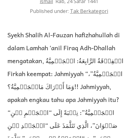
ismail
Rab, 24 Safar 1441
Published under:
Tak Berkategori
Syekh Shalih Al-Fauzan hafizhahullah di
dalam Lamhah ‘anil Firaq Adh-Dhallah
mengatakan, الۡفِرۡقَةُ الرَّابِعَةُ: الۡجَهۡمِيَّةُ
Firkah keempat: Jahmiyyah “الۡجَهۡمِيَّةُ”،
وَمَا أَدۡرَاكَ مَالۡجَهۡمِيَّةُ؟!! Jahmiyyah,
apakah engkau tahu apa Jahmiyyah itu?
“الۡجَهۡمِيَّةُ”: نِسۡبَةً إِلَى “الۡجَهۡمِ بۡنِ
صَفۡوَانَ”، الَّذِي تَتَلَّمَذَ عَلَى “الۡجَعۡدِ بۡنِ