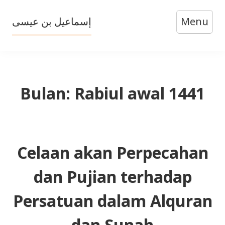
Skip
إسماعيل بن عيسى
Menu
to
content
Bulan:
Rabiul awal 1441
Celaan akan Perpecahan
dan Pujian terhadap
Persatuan dalam Alquran
dan Sunah