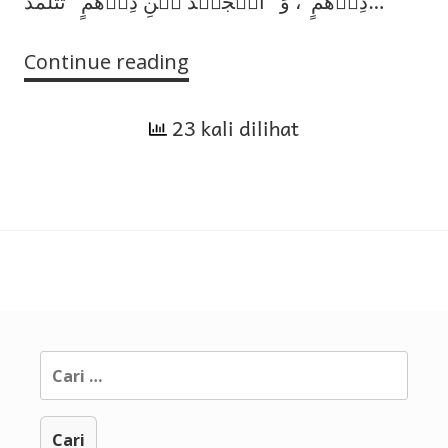
دِرۡهَمٍ”، وَ “الۡجَعۡدُ بۡنِ دِرۡهَمٍ” تَتَلَّمَذَ…
Continue reading
Jahmiyyah
23 kali dilihat
Cari
untuk: