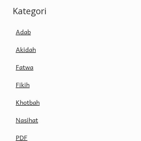
Kategori
Adab
Akidah
Fatwa
Fikih
Khotbah
Nasihat
PDF