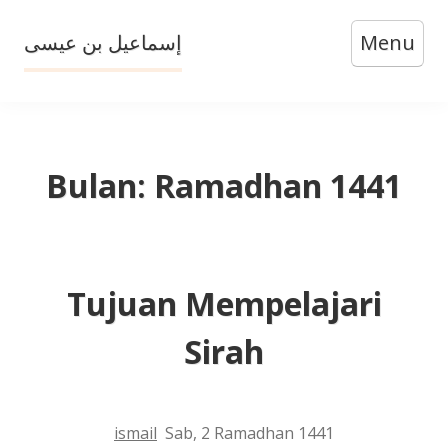
Skip
إسماعيل بن عيسى
Menu
to
content
Bulan:
Ramadhan 1441
Tujuan Mempelajari
Sirah
ismail
Sab, 2 Ramadhan 1441