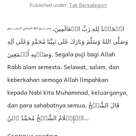
Published under:
Tak Berkategori
﷽ الۡحَمۡدُ لِلهِ رَبِّ الۡعَالَمِينَ،
وَصَلَّى اللهُ وَسَلَّمَ وَبَارَكَ عَلَى نَبِيِّنَا مُحَمَّدٍ وَعَلَى آلِهِ
وَصَحۡبِهِ أَجۡمَعِينَ. Segala puji bagi Allah
Rabb alam semesta. Selawat, salam, dan
keberkahan semoga Allah limpahkan
kepada Nabi kita Muhammad, keluarganya,
dan para sahabatnya semua. قَالَ الشَّيۡخُ
الۡإِسۡلَامُ الشَّيۡخُ مُحَمَّدُ بۡنُ…