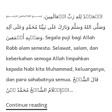
﷽ الۡحَمۡدُ لِلهِ رَبِّ الۡعَالَمِينَ،
وَصَلَّى اللهُ وَسَلَّمَ وَبَارَكَ عَلَى نَبِيِّنَا مُحَمَّدٍ وَعَلَى آلِهِ
وَصَحۡبِهِ أَجۡمَعِينَ. Segala puji bagi Allah
Rabb alam semesta. Selawat, salam, dan
keberkahan semoga Allah limpahkan
kepada Nabi kita Muhammad, keluarganya,
dan para sahabatnya semua. قَالَ الشَّيۡخُ
الۡإِسۡلَامُ الشَّيۡخُ مُحَمَّدُ بۡنُ…
Continue reading
Sittatu