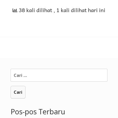
Mawadhi’
38 kali dilihat
minas
, 1 kali dilihat hari ini
Sirah
Cari
untuk:
Pos-pos Terbaru