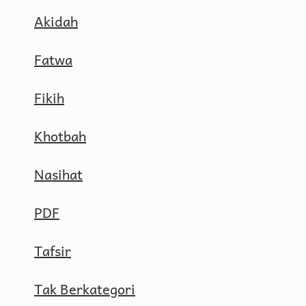
Akidah
Fatwa
Fikih
Khotbah
Nasihat
PDF
Tafsir
Tak Berkategori