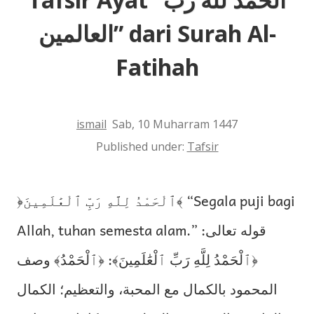
العالمين” dari Surah Al-
Fatihah
ismail
Sab, 10 Muharram 1447
Published under:
Tafsir
﴿ٱلْحَمْدُ لِلَّهِ رَبِّ ٱلْعَٰلَمِينَ﴾ “Segala puji bagi
Allah, tuhan semesta alam.” قوله تعالى:
﴿ٱلْحَمْدُ لِلَّهِ رَبِّ ٱلْعَٰلَمِينَ﴾: ﴿ٱلْحَمْدُ﴾ وصف
المحمود بالكمال مع المحبة، والتعظيم؛ الكمال