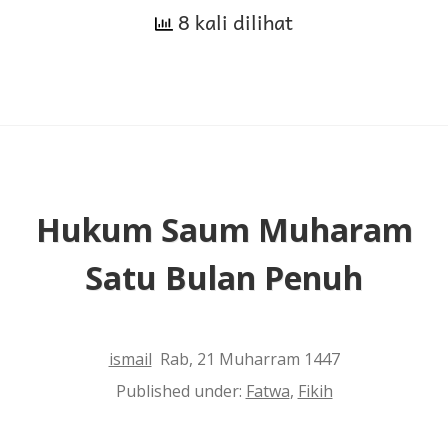
8 kali dilihat
“الرحمن
الرحيم”
dari
Surah
Al-
Fatihah
Hukum Saum Muharam
Satu Bulan Penuh
ismail
Rab, 21 Muharram 1447
Published under:
Fatwa
,
Fikih