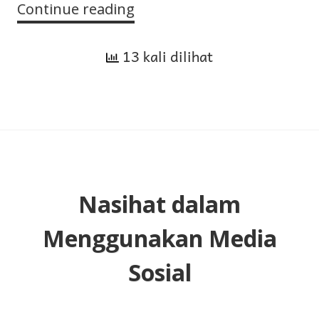
Continue reading
Waktu
Penyembelihan
13 kali dilihat
Kurban
dan
Kecacatan
yang
Menyebabkannya
Tidak
Sah
Nasihat dalam
Menggunakan Media
Sosial