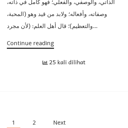
الذاتي، والوصفي، والفعلي؛ فهو كامل في ذاته،
وصفاته، وأفعاله؛ ولابد من قيد وهو (المحبة،
والتعظيم)؛ قال أهل العلم: (لأن مجرد…
Continue reading
Tafsir
Ayat
25 kali dilihat
“الحمد
لله
رب
العالمين”
dari
Surah
Al-
1
2
Next
Fatihah