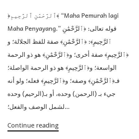
﴿ٱلرَّحْمَٰنِ ٱلرَّحِيمِ﴾ “Maha Pemurah lagi
Maha Penyayang.” قوله تعالى: ﴿ٱلرَّحْمَٰنِ
ٱلرَّحِيمِ﴾: ﴿ٱلرَّحْمَٰنِ﴾ صفة للفظ الجلالة؛ و
﴿ٱلرَّحِيمِ﴾ صفة أخرى؛ و﴿ٱلرَّحْمَٰنِ﴾ هو ذو الرحمة
الواسعة؛ و﴿ٱلرَّحِيمِ﴾ هو ذو الرحمة الواصلة؛
فـ﴿ٱلرَّحْمَٰنِ﴾ وصفه؛ و﴿ٱلرَّحِيمِ﴾ فعله؛ ولو أنه
جيء بـ (الرحمن) وحده، أو بـ(الرحيم) وحده
لشمل الوصف والفعل؛…
Continue reading
Tafsir
Ayat