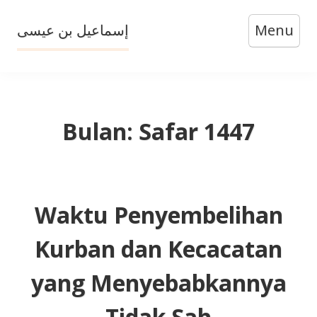
Skip
إسماعيل بن عيسى
Menu
to
content
Bulan:
Safar 1447
Waktu Penyembelihan
Kurban dan Kecacatan
yang Menyebabkannya
Tidak Sah