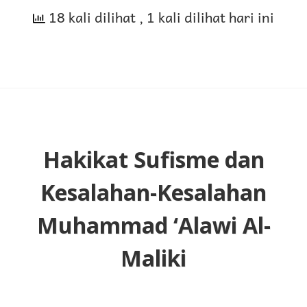
18 kali dilihat
Anak-
, 1 kali dilihat hari ini
Anak
ke
Masjid
Hakikat Sufisme dan
Kesalahan-Kesalahan
Muhammad ‘Alawi Al-
Maliki