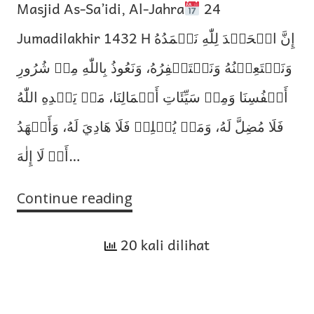
Masjid As-Sa’idi, Al-Jahra
24
Jumadilakhir 1432 H إِنَّ الۡحَمۡدَ لِلّٰهِ نَحۡمَدُهُ
وَنَسۡتَعِيۡنُهُ وَنَسۡتَغۡفِرُهُ، وَنَعُوذُ بِاللّٰهِ مِنۡ شُرُورِ
أَنۡفُسِنَا وَمِنۡ سَيِّئَاتِ أَعۡمَالِنَا، مَنۡ يَهۡدِهِ اللّٰهُ
فَلَا مُضِلَّ لَهُ، وَمَنۡ يُضۡلِلۡ فَلَا هَادِيَ لَهُ، وَأَشۡهَدُ
أَنۡ لَا إِلٰهَ…
Continue reading
Larangan
Demonstrasi
20 kali dilihat
dan
Sikap
Imam
Ahmad