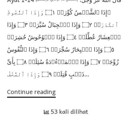
﴿إِذَا ٱلشَّمۡسُ كُوِّرَتۡ ۝١ وَإِذَا ٱلنُّجُومُ
ٱنكَدَرَتۡ ۝٢ وَإِذَا ٱلۡجِبَالُ سُيِّرَتۡ ۝٣ وَإِذَا
ٱلۡعِشَارُ عُطِّلَتۡ ۝٤ وَإِذَا ٱلۡوُحُوشُ حُشِرَتۡ
۝٥ وَإِذَا ٱلۡبِحَارُ سُجِّرَتۡ ۝٦ وَإِذَا ٱلنُّفُوسُ
زُوِّجَتۡ ۝٧ وَإِذَا ٱلۡمَوۡءُۥدَةُ سُئِلَتۡ ۝٨ بِأَىِّ
ذَنۢبٍ قُتِلَتۡ ۝٩ وَإِذَا ٱلصُّحُفُ…
Continue reading
Tafsir
Surah
53 kali dilihat
At-
Takwir