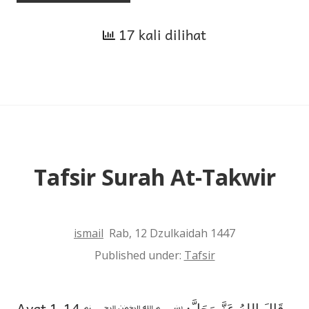
Sufisme
17 kali dilihat
dan
Kesalahan-
Kesalahan
Muhammad
‘Alawi
Al-
Maliki
Tafsir Surah At-Takwir
ismail
Rab, 12 Dzulkaidah 1447
Published under:
Tafsir
Ayat 1-14 ﷽ قَالَ اللهُ عَزَّ وَجَلَّ: