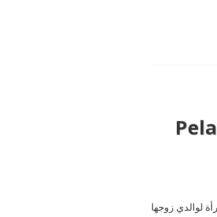
Pela
خدمة المرأة لوالدي زوجها Oleh: Syekh Muhammad