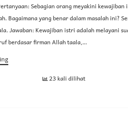
ertanyaan: Sebagian orang meyakini kewajiban i
ah. Bagaimana yang benar dalam masalah ini? 
la. Jawaban: Kewajiban istri adalah melayani s
uf berdasar firman Allah taala,…
ing
Pelayanan
Istri
kepada
23 kali dilihat
Mertua