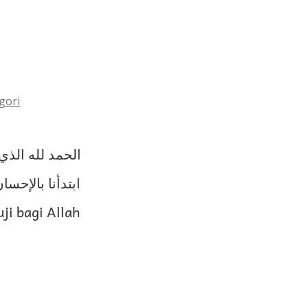
gori
ابتدأنا بالإحس.