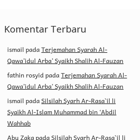
Komentar Terbaru
ismail
pada
Terjemahan Syarah Al-
Qawa’idul Arba’ Syaikh Shalih Al-Fauzan
fathin rosyid
pada
Terjemahan Syarah Al-
Qawa’idul Arba’ Syaikh Shalih Al-Fauzan
ismail
pada
Silsilah Syarh Ar-Rasa`il li
Syaikh Al-Islam Muhammad bin ‘Abdil
Wahhab
Abu Zaka
pada
Silsilah Syarh Ar-Rasa`il li