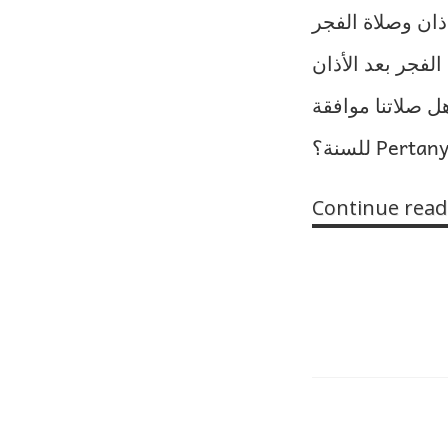
وقت أذان وصلاة الفجر Syekh ‘Abdul ‘Aziz bin ‘Abdullah bi
لفجر بعد الأذان
 صلاتنا موافقة
للسنة؟ Pe
Continue read