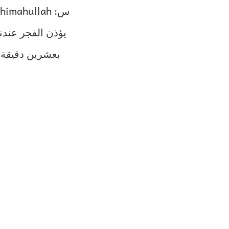
يؤذن الفجر عندن
بعشرين دقيقة 