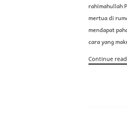
rahimahullah P
mertua di rum
mendapat paha
cara yang makr
Continue read