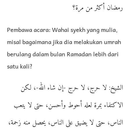
رمضان أكثر من مرة؟
Pembawa acara: Wahai syekh yang mulia,
misal bagaimana jika dia melakukan umrah
berulang dalam bulan Ramadan lebih dari
satu kali?
الشيخ: لا حرج، لا حرج -إن شاء الله-، لكن
الاكتفاء بمرة لعله أحوط وأحسن، حتى لا يتعب
الناس، حتى لا يضيق على الناس، يحصل منه زحمة،