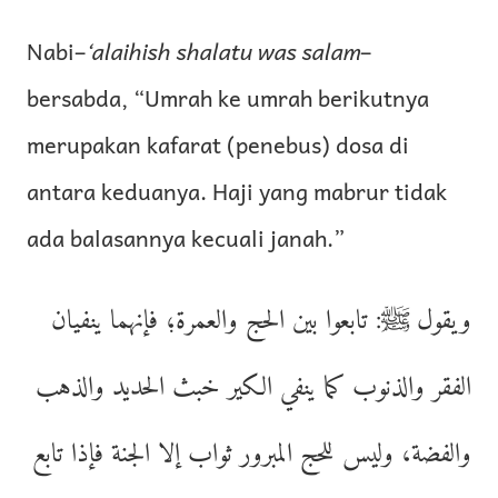
Nabi–
‘alaihish shalatu was salam
–
bersabda, “Umrah ke umrah berikutnya
merupakan kafarat (penebus) dosa di
antara keduanya. Haji yang mabrur tidak
ada balasannya kecuali janah.”
ويقول ﷺ: تابعوا بين الحج والعمرة؛ فإنهما ينفيان
الفقر والذنوب كما ينفي الكير خبث الحديد والذهب
والفضة، وليس للحج المبرور ثواب إلا الجنة فإذا تابع