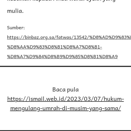
mulia.
Sumber:
https://binbaz.org.sa/fatwas/13542/%D8%AD%D9%83
%D8%AA%D9%83%D8%B1%D8%A7%D8%B1-
%D8%A7%D9%84%D8%B9%D9%85%D8%B1%D8%A9
Baca pula
https://ismail.web.id/2023/03/07/hukum-
mengulang-umrah-di-musim-yang-sama/