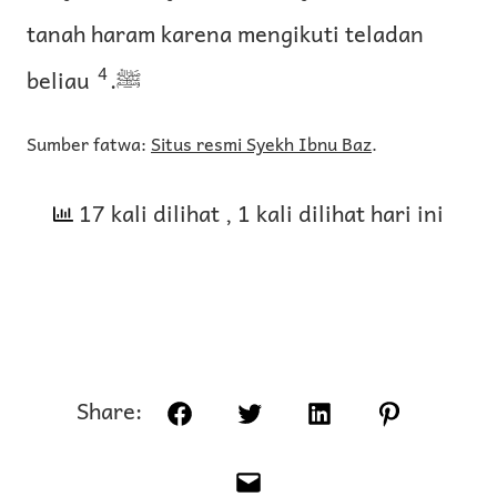
tanah haram karena mengikuti teladan
4
beliau ﷺ.
Sumber fatwa:
Situs resmi Syekh Ibnu Baz
.
17 kali dilihat
, 1 kali dilihat hari ini
Share:
Facebook
Twitter
LinkedIn
Pinterest
Email