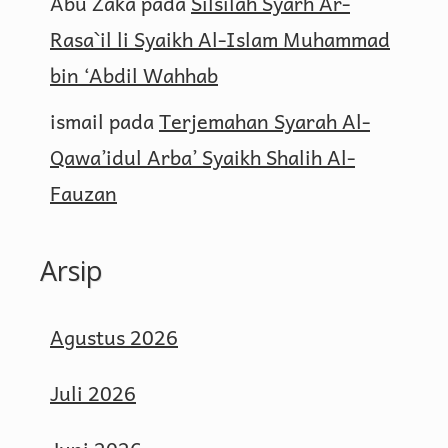
Abu Zaka
pada
Silsilah Syarh Ar-
Rasa`il li Syaikh Al-Islam Muhammad
bin ‘Abdil Wahhab
ismail
pada
Terjemahan Syarah Al-
Qawa’idul Arba’ Syaikh Shalih Al-
Fauzan
Arsip
Agustus 2026
Juli 2026