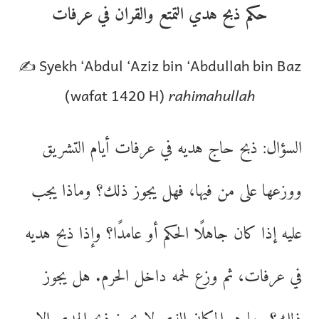
حكم ذبح هدي التمتع والقران في عرفات
✍️ Syekh ‘Abdul ‘Aziz bin ‘Abdullah bin Baz
(wafat 1420 H)
rahimahullah
السؤال: ذبح حاج هديه في عرفات أيام التشريق
ووزعها على من فيها، فهل يجوز ذلك؟ وماذا يجب
عليه إذا كان جاهلًا الحكم أو عامدًا؟ وإذا ذبح هديه
في عرفات، ثم وزع لحمه داخل الحرم. هل يجوز