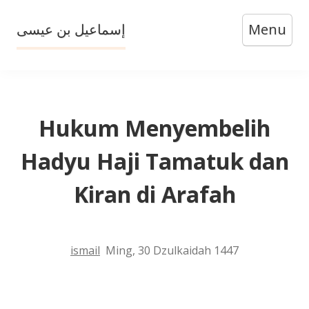
Skip
إسماعيل بن عيسى
Menu
to
content
Hukum Menyembelih
Hadyu Haji Tamatuk dan
Kiran di Arafah
ismail
Ming, 30 Dzulkaidah 1447