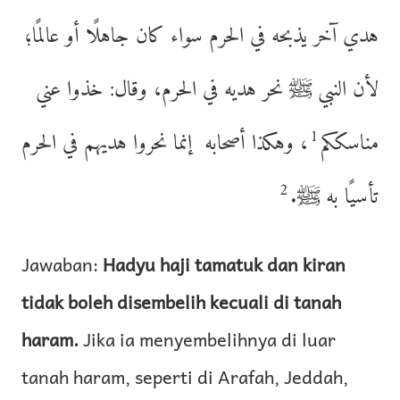
هدي آخر يذبحه في الحرم سواء كان جاهلًا أو عالمًا؛
لأن النبي ﷺ نحر هديه في الحرم، وقال: خذوا عني
1
مناسككم
، وهكذا أصحابه إنما نحروا هديهم في الحرم
2
تأسيًا به ﷺ.
Jawaban:
Hadyu haji tamatuk dan kiran
tidak boleh disembelih kecuali di tanah
haram.
Jika ia menyembelihnya di luar
tanah haram, seperti di Arafah, Jeddah,