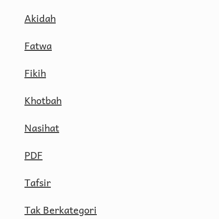
Akidah
Fatwa
Fikih
Khotbah
Nasihat
PDF
Tafsir
Tak Berkategori