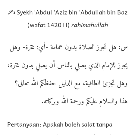
✍️ Syekh ‘Abdul ‘Aziz bin ‘Abdullah bin Baz
(wafat 1420 H)
rahimahullah
س:
هل تجوز الصلاة بدون عمامة -أي: غترة- وهل
يجوز للإمام الذي يصلي بالناس أن يصلي بدون غترة،
وهل تجزئ الطاقية، مع الدليل حفظكم الله تعالى؟
هذا والسلام عليكم ورحمة الله وبركاته.
Pertanyaan: Apakah boleh salat tanpa