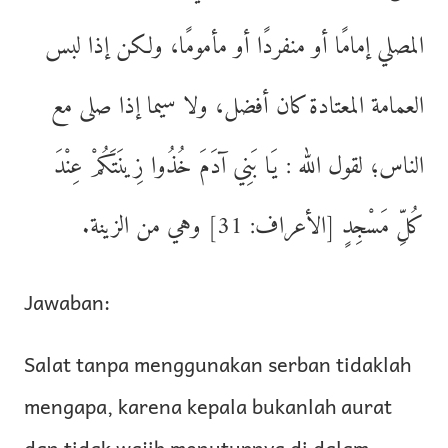
المصلي إمامًا أو منفردًا أو مأمومًا، ولكن إذا لبس
العمامة المعتادة كان أفضل، ولا سيما إذا صلى مع
الناس؛ لقول الله : يَا بَنِي آدَمَ خُذُوا زِينَتَكُمْ عِنْدَ
كُلِّ مَسْجِدٍ [الأعراف: 31] وهي من الزينة.
Jawaban:
Salat tanpa menggunakan serban tidaklah
mengapa, karena kepala bukanlah aurat
dan tidak wajib menutupnya di dalam