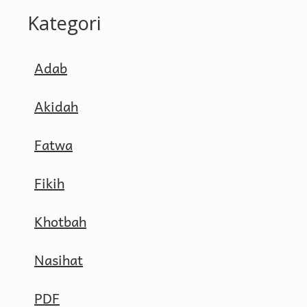
Kategori
Adab
Akidah
Fatwa
Fikih
Khotbah
Nasihat
PDF