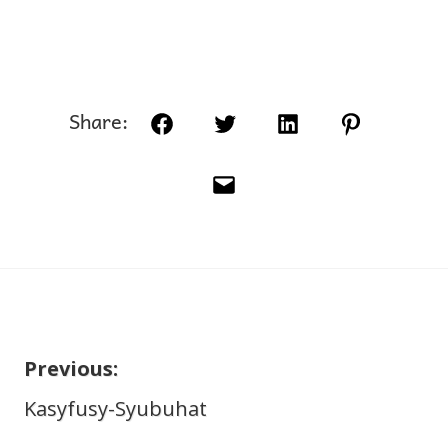
Share:
Facebook
Twitter
LinkedIn
Pinterest
Email
Previous:
Navigasi
Kasyfusy-Syubuhat