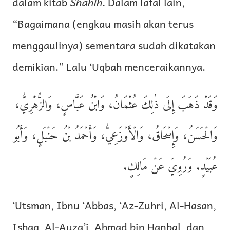
dalam kitab
Shahih
. Dalam lafal lain,
“Bagaimana (engkau masih akan terus
menggaulinya) sementara sudah dikatakan
demikian.” Lalu ‘Uqbah menceraikannya.
وَقَدۡ ذَهَبَ إِلَى ذٰلِكَ عُثۡمَانُ، وَابۡنُ عَبَّاسٍ، وَالزُّهۡرِيُّ،
وَالۡحَسَنُ، وَإِسۡحَاقُ، وَالۡأَوۡزَعِيُّ، وَأَحۡمَدُ بۡنُ حَنۡبَلٍ، وَأَبُو
عُبَيۡدٍ. وَرُوِيَ عَنۡ مَالِكٍ.
‘Utsman, Ibnu ‘Abbas, ‘Az-Zuhri, Al-Hasan,
Ishaq, Al-Auza’i, Ahmad bin Hanbal, dan