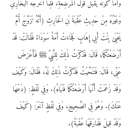
وَأَمَّا كَوۡنُهُ يُقۡبَلُ قَوۡلُ الۡمُرۡضِعَةِ، فَلِمَا أَخۡرَجَهُ الۡبُخَارِيُّ
وَغَيۡرُهُ مِنۡ حَدِيثِ عُقۡبَةَ بۡنِ الۡحَارِثِ (أَنَّهُ تَزَوَّجَ أُمَّ
يَحۡيَىٰ بِنۡتَ أَبِي إِهَابٍ فَجَاءَتۡ أَمَةٌ سَوۡدَاءُ فَقَالَتۡ: قَدۡ
أَرۡضَعۡتُكُمَا؛ قَالَ: فَذَكَرۡتُ ذٰلِكَ لِلنَّبِيِّ ﷺ فَأَعۡرَضَ
عَنِّى، قَالَ: فَتَنَحَّيۡتُ فَذَكَرۡتُ ذٰلِكَ لَهُ، فَقَالَ: وَكَيۡفَ
وَقَدۡ زَعَمَتۡ أَنَّهَا أَرۡضَعۡتُكُمَا فَنَهَاهُ). وَفِي لَفۡظٍ: (دَعۡهَا
عَنۡكَ). وَهُوَ فِي الصَّحِيحِ، وَفِي لَفۡظٍ آخَرَ: (كَيۡفَ
وَقَدۡ قِيلَ فَفَارَقَهَا عُقۡبَةُ).