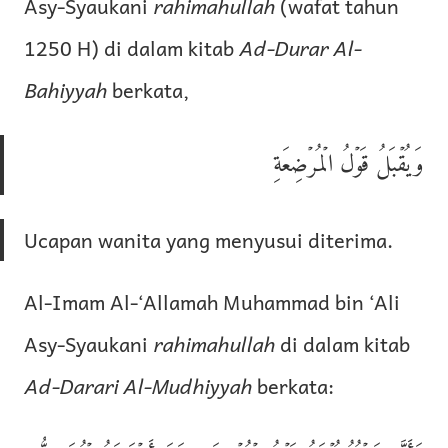
Asy-Syaukani
rahimahullah
(wafat tahun
1250 H) di dalam kitab
Ad-Durar Al-
Bahiyyah
berkata,
وَيُقۡبَلُ قَوۡلُ الۡمُرۡضِعَةِ
Ucapan wanita yang menyusui diterima.
Al-Imam Al-‘Allamah Muhammad bin ‘Ali
Asy-Syaukani
rahimahullah
di dalam kitab
Ad-Darari Al-Mudhiyyah
berkata: