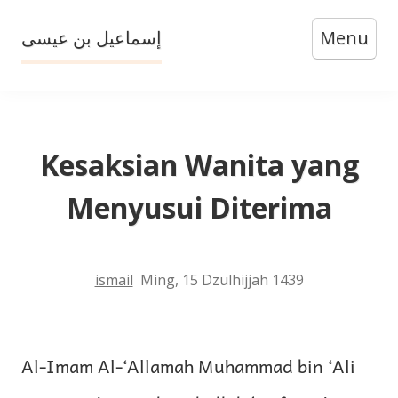
Skip
إسماعيل بن عيسى
Menu
to
content
Kesaksian Wanita yang
Menyusui Diterima
ismail
Ming, 15 Dzulhijjah 1439
Al-Imam Al-‘Allamah Muhammad bin ‘Ali