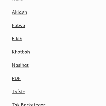
Akidah
Fatwa
Fikih
Khotbah
Nasihat
PDF
Tafsir
Tak Berkategori