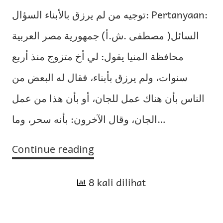
توجيه من لم يرزق بالأبناء السؤال: Pertanyaan:
السائل( مصطفى .ش.أ) جمهورية مصر العربية
محافظة المنيا يقول: لي أخ متزوج منذ أربع
سنوات، ولم يرزق بأبناء، فقال له البعض من
الناس بأن هناك عمل للجان، أو بأن هذا من عمل
الجان، وقال الآخرون: بأنه سحر، وما…
Continue reading
Bimbingan
untuk
8 kali dilihat
yang
Tidak
Dikaruniai