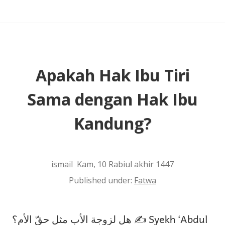
Berzina
dan
Telah
Bertobat
Apakah Hak Ibu Tiri
Sama dengan Hak Ibu
Kandung?
ismail
Kam, 10 Rabiul akhir 1447
Published under:
Fatwa
هل لزوجة الأب مثل حقّ الأم؟ ✍️ Syekh ‘Abdul