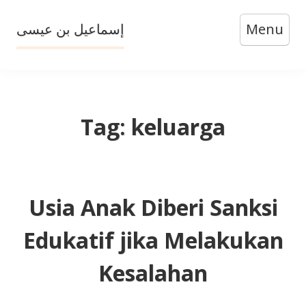
Skip
إسماعيل بن عيسى
Menu
to
content
Tag:
keluarga
Usia Anak Diberi Sanksi
Edukatif jika Melakukan
Kesalahan