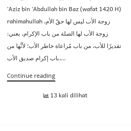
‘Aziz bin ‘Abdullah bin Baz (wafat 1420 H)
rahimahullah زوجة الأب ليس لها حقّ الأم،
زوجة الأب لها الصلة من باب الإكرام، يعني:
تقديرًا للأب، من باب مُراعاة خاطر الأب؛ لأنَّها من
باب إكرام صديق الأب،…
Continue reading
Apakah
Hak
13 kali dilihat
Ibu
Tiri
Sama
dengan