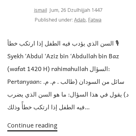
ismail
Jum, 26 Dzulhijjah 1447
Published under:
Adab
,
Fatwa
السن الذي يؤدب فيه الطفل إذا ارتكب خطأ 🎙
Syekh ‘Abdul ‘Aziz bin ‘Abdullah bin Baz
(wafat 1420 H) rahimahullah السؤال:
Pertanyaan: سائل من السودان (طالب . م. م.
د) يقول في هذا السؤال: ما هو السن الذي يضرب
فيه الطفل إذا ارتكب خطأً وذلك…
Continue reading
Usia
Anak