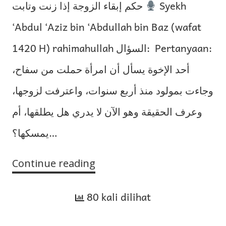
حكم إبقاء الزوجة إذا زنت وتابت
Syekh
‘Abdul ‘Aziz bin ‘Abdullah bin Baz (wafat
1420 H) rahimahullah السؤال: Pertanyaan:
أحد الإخوة يسأل أن امرأة حملت من سفاح،
وجاءت بمولود منذ أربع سنوات، واعترفت لزوجها،
وعرف الحقيقة وهو الآن لا يدري هل يطلقها، أم
يمسكها؟…
Continue reading
Hukum
Mempertahankan
80 kali dilihat
Istri
Jika