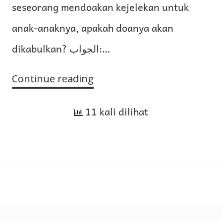
seseorang mendoakan kejelekan untuk
anak-anaknya, apakah doanya akan
dikabulkan? الجواب:…
Continue reading
Peringatan
agar
11 kali dilihat
Tidak
Mendoakan
Kejelekan
untuk
Anak-
Anaknya