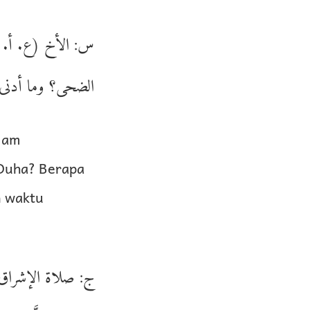
س: الأخ (ع. أ. ج
الضحى؟ وما أدنى ع
alam
 Duha? Berapa
n waktu
ج: صلاة الإشراق 