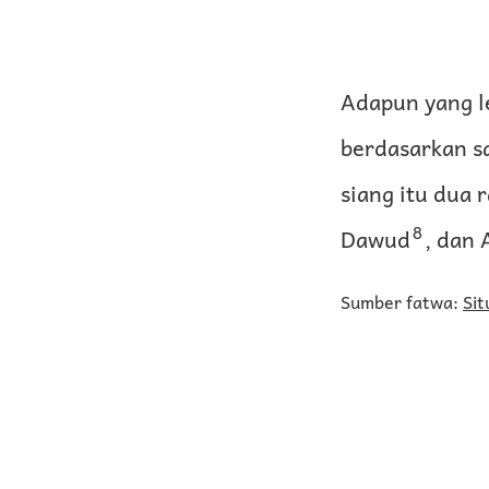
Adapun yang l
berdasarkan s
siang itu dua
8
Dawud
, dan 
Sumber fatwa:
Sit