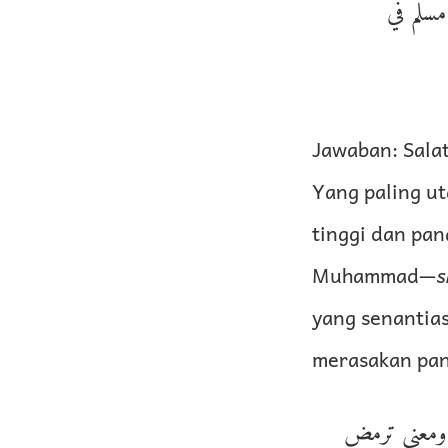
مسلم في
Jawaban: Salat
Yang paling u
tinggi dan pa
Muhammad—
s
yang senantias
merasakan pan
 ومعنى ترمض