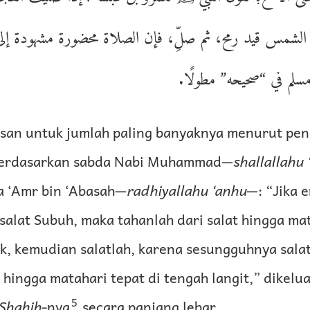
الشمس قيد رمح، ثم صلِّ، فإن الصلاة محضورة مشهودة إ
لم في “صحيحه” مطولًا
asan untuk jumlah paling banyaknya menurut pe
 berdasarkan sabda Nabi Muhammad—
shallallahu 
 ‘Amr bin ‘Abasah—
radhiyallahu ‘anhu
—: “Jika 
alat Subuh, maka tahanlah dari salat hingga mat
k, kemudian salatlah, karena sesungguhnya salat 
 hingga matahari tepat di tengah langit,” dikelu
5
Shahih
-nya
secara panjang lebar.