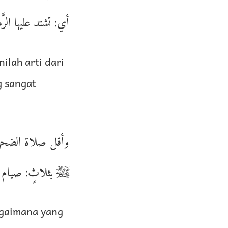
أي: تشتد عليها الر.
ilah arti dari
g sangat
وأقل صلاة الضحى 
ﷺ بثلاثٍ: صيام .
agaimana yang