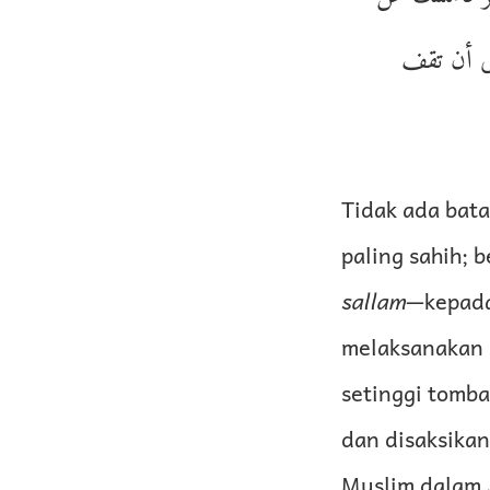
لى أن تقف
Tidak ada bat
paling sahih;
sallam
—kepada
melaksanakan s
setinggi tomba
dan disaksikan
Muslim dalam