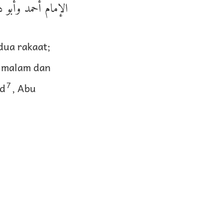
الإمام أحمد وأبو .
dua rakaat;
t malam dan
7
ad
, Abu