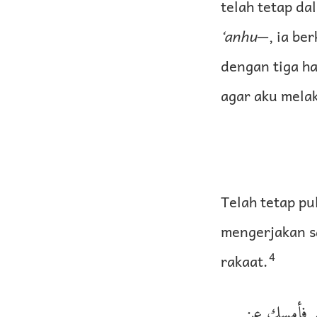
telah tetap da
‘anhu
—, ia be
dengan tiga ha
agar aku melak
Telah tetap pu
mengerjakan s
4
rakaat.
فجر فأمسك عن