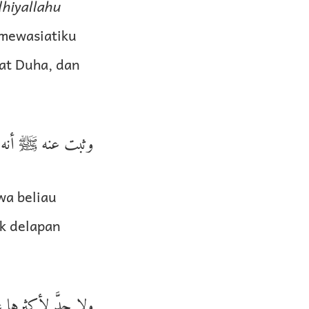
hiyallahu
mewasiatiku
lat Duha, dan
وثبت عنه ﷺ أنه.
a beliau
k delapan
ولا حدَّ لأكثرها 