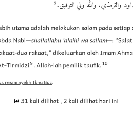
6
داود والترمذي. والله ولي التوفيق
ebih utama adalah melakukan salam pada setiap 
abda Nabi—
shallallahu ‘alaihi wa sallam
—: “Sala
 rakaat-dua rakaat,” dikeluarkan oleh Imam Ahm
9
10
At-Tirmidzi
. Allah-lah pemilik taufik.
us resmi Syekh Ibnu Baz
.
31 kali dilihat
, 2 kali dilihat hari ini