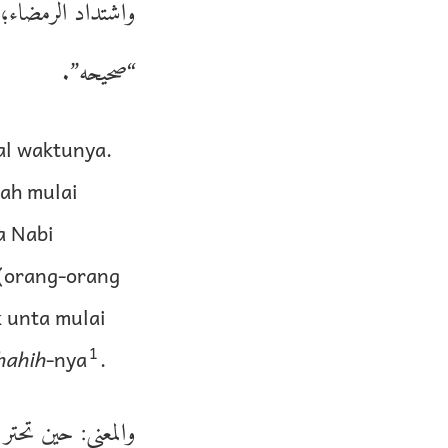
واشتداد الرَّمضاء
“صحيحه”.
al waktunya.
ah mulai
a Nabi
(orang-orang
k unta mulai
1
hahih
-nya
.
والمعنى: حين تحت