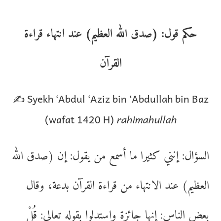
حكم قول: (صدق الله العظيم) عند انتهاء قراءة
القرآن
✍️ Syekh ‘Abdul ‘Aziz bin ‘Abdullah bin Baz
(wafat 1420 H)
rahimahullah
السؤال: إنني كثيرا ما أسمع من يقول: إن (صدق الله
العظيم) عند الانتهاء من قراءة القرآن بدعة، وقال
بعض الناس: إنها جائزة واستدلوا بقوله تعالى: قُلْ