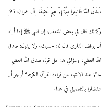
صَدَقَ اللَّهُ فَاتَّبِعُوا مِلَّةَ إِبْرَاهِيمَ حَنِيفًا [آل عمران: 95]
وكذلك قال لي بعض المثقفين: إن النبي ﷺ إذا أراد
أن يوقف القارئ قال له: حسبك، ولا يقول: صدق
الله العظيم، وسؤالي هو: هل قول صدق الله العظيم
جائز عند الانتهاء من قراءة القرآن الكريم؟ أرجو أن
تتفضلوا بالتفصيل في هذا.
Pertanyaan: Saya sering mendengar orang