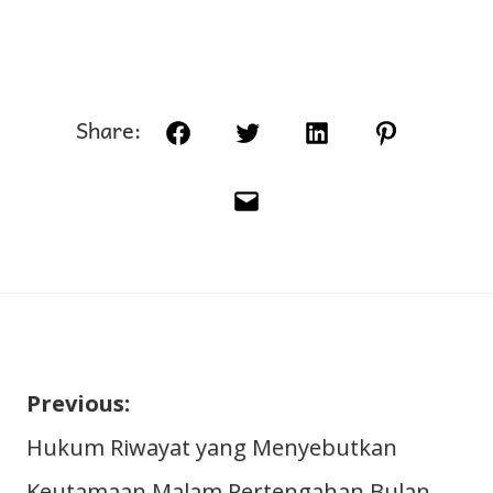
Share:
Facebook
Twitter
LinkedIn
Pinterest
Email
Previous:
Navigasi
Hukum Riwayat yang Menyebutkan
Keutamaan Malam Pertengahan Bulan