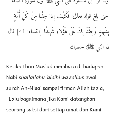
ولما قرأ ابن مسعود على النبي ﷺ أول سورة النساء
حتى بلغ قوله تعالى: فَكَيْفَ إِذَا جِئْنَا مِنْ كُلِّ أُمَّةٍ
بِشَهِيدٍ وَجِئْنَا بِكَ عَلَى هَؤُلاءِ شَهِيدًا [النساء: 41] قال
له النبي ﷺ: حسبك
Ketika Ibnu Mas’ud membaca di hadapan
Nabi
shallallahu ‘alaihi wa sallam
awal
surah An-Nisa’ sampai firman Allah taala,
“Lalu bagaimana jika Kami datangkan
seorang saksi dari setiap umat dan Kami