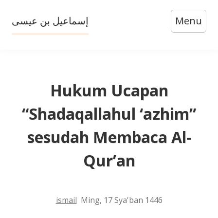
Skip
إسماعيل بن عيسى
Menu
to
content
Hukum Ucapan
“Shadaqallahul ‘azhim”
sesudah Membaca Al-
Qur’an
ismail
Ming, 17 Sya'ban 1446