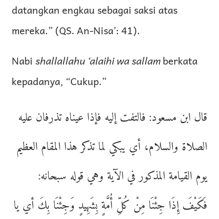
datangkan engkau sebagai saksi atas
mereka.” (QS. An-Nisa’: 41).
Nabi
shallallahu ‘alaihi wa sallam
berkata
kepadanya, “Cukup.”
قال ابن مسعود: فالتفت إليه فإذا عيناه تذرفان عليه
الصلاة والسلام، أي يبكي لما تذكر هذا المقام العظيم
يوم القيامة المذكور في الآية وهي قوله سبحانه:
فَكَيْفَ إِذَا جِئْنَا مِنْ كُلِّ أُمَّةٍ بِشَهِيدٍ وَجِئْنَا بِكَ أي يا