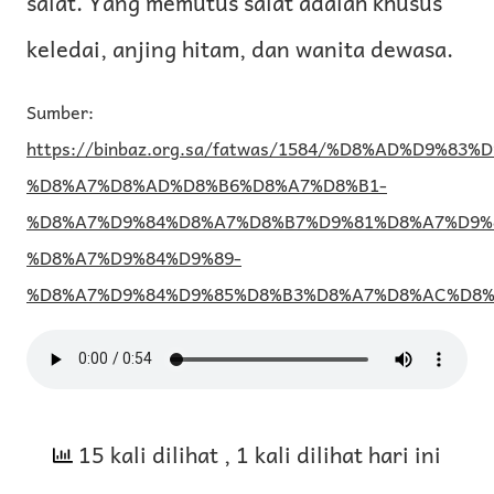
salat. Yang memutus salat adalah khusus
keledai, anjing hitam, dan wanita dewasa.
Sumber:
https://binbaz.org.sa/fatwas/1584/%D8%AD%D9%83%
%D8%A7%D8%AD%D8%B6%D8%A7%D8%B1-
%D8%A7%D9%84%D8%A7%D8%B7%D9%81%D8%A7%D9%
%D8%A7%D9%84%D9%89-
%D8%A7%D9%84%D9%85%D8%B3%D8%A7%D8%AC%D8%
15 kali dilihat
, 1 kali dilihat hari ini