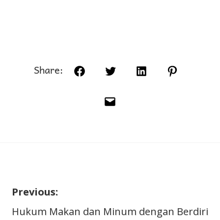
Share:
Facebook
Twitter
LinkedIn
Pinterest
Email
Previous:
Navigasi
Hukum Makan dan Minum dengan Berdiri