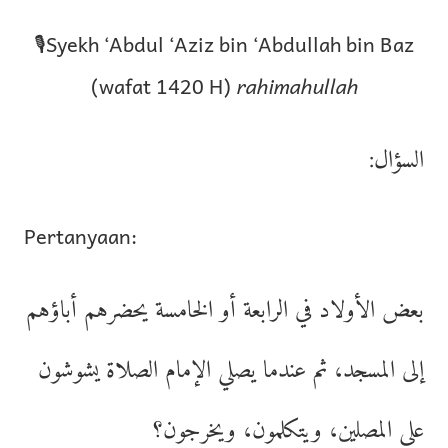
🎙Syekh ‘Abdul ‘Aziz bin ‘Abdullah bin Baz
(wafat 1420 H)
rahimahullah
السؤال:
Pertanyaan:
بعض الأولاد في الرابعة أو الخامسة يحضرهم أباؤهم
إلى المسجد، ثم عندما يصلي الإمام الصلاة يشوشون
على المصلين، ويتكلمون، ويخرجون؟