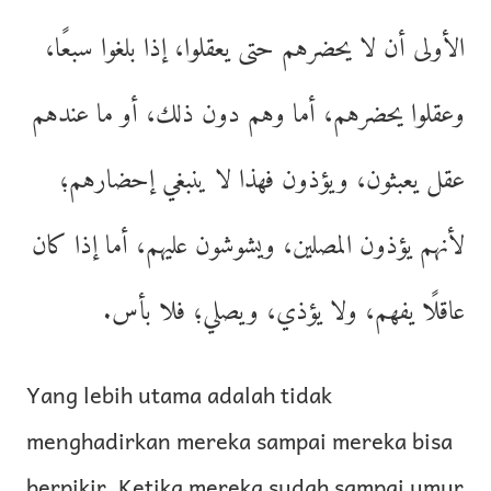
الأولى أن لا يحضرهم حتى يعقلوا، إذا بلغوا سبعًا،
وعقلوا يحضرهم، أما وهم دون ذلك، أو ما عندهم
عقل يعبثون، ويؤذون فهذا لا ينبغي إحضارهم؛
لأنهم يؤذون المصلين، ويشوشون عليهم، أما إذا كان
عاقلًا يفهم، ولا يؤذي، ويصلي؛ فلا بأس.
Yang lebih utama adalah tidak
menghadirkan mereka sampai mereka bisa
berpikir. Ketika mereka sudah sampai umur