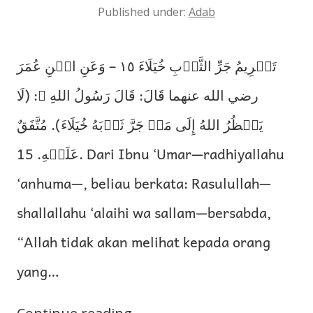
Published under:
Adab
تَحۡرِيمُ جَرِّ الثَّوۡبِ خُيَلَاءَ ١٥ – وَعَنِ ابۡنِ عُمَرَ
رضي الله عنهما قَالَ: قَالَ رَسُولُ اللهِ ﷺ: (لَا
يَنۡظُرُ اللهُ إِلَى مَنۡ جَرَّ ثَوۡبَهُ خُيَلَاءَ). مُتَّفَقٌ
عَلَيۡهِ. 15. Dari Ibnu ‘Umar—radhiyallahu
‘anhuma—, beliau berkata: Rasulullah—
shallallahu ‘alaihi wa sallam—bersabda,
“Allah tidak akan melihat kepada orang
yang…