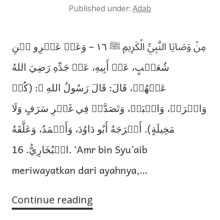
Published under:
Adab
مِنۡ وَصَايَا النَّبِيِّ الۡكَرِيمِ ﷺ ١٦ – وَعَنۡ عَمۡرِو بۡنِ
شُعَيۡبٍ، عَنۡ أَبِيهِ، عَنۡ جَدِّهِ رَضِيَ اللهُ
عَنۡهُمۡ، قَالَ: قَالَ رَسُولُ اللهِ ﷺ: (كُلۡ
وَاشۡرَبۡ، وَالۡبَسۡ، وَتَصَدَّقۡ فِي غَيۡرِ سَرَفٍ وَلَا
مَخِيلَةٍ). أَخۡرَجَهُ أَبُو دَاوُدَ، وَأَحۡمَدُ، وَعَلَّقَهُ
الۡبُخَارِيُّ. 16. ‘Amr bin Syu’aib
meriwayatkan dari ayahnya,…
Continue reading
Di
Antara