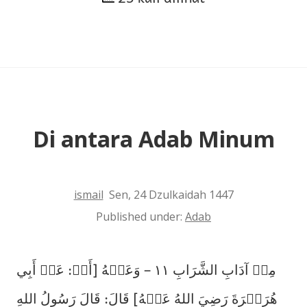
Makan
dan
Minum
Di antara Adab Minum
ismail
Sen, 24 Dzulkaidah 1447
Published under:
Adab
مِنۡ آدَابِ الشَّرَابِ ١١ – وَعَنۡهُ [أَيۡ: عَنۡ أَبِي
هُرَيۡرَةَ رَضِيَ اللهُ عَنۡهُ] قَالَ: قَالَ رَسُولُ اللهِ