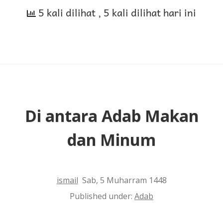
5 kali dilihat
Wasiat-
, 5 kali dilihat hari ini
Wasiat
Nabi
yang
Mulia
ﷺ
Di antara Adab Makan
dan Minum
ismail
Sab, 5 Muharram 1448
Published under:
Adab