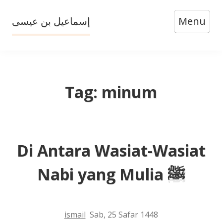
Skip
إسماعيل بن عيسى
Menu
to
content
Tag:
minum
Di Antara Wasiat-Wasiat
Nabi yang Mulia ﷺ
ismail
Sab, 25 Safar 1448