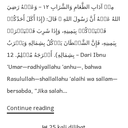
مِنۡ آدَابِ الطَّعَامِ وَالشَّرَابِ ١٢ – وَعَنۡهُ رَضِيَ
اللهُ عَنۡهُ أَنَّ رَسُولَ اللهِ ﷺ قَالَ: (إِذَا أَكَلَ أَحَدُكُمۡ
فَلۡيَأۡكُلۡ بِيَمِينِهِ، وَإِذَا شَرِبَ فَلۡيَشۡرَبۡ
بِيَمِينِهِ، فَإِنَّ الشَّيۡطَانَ يَأۡكُلُ بِشِمَالِهِ وَيَشۡرَبُ
بِشِمَالِهِ). أَخۡرَجَهُ مُسۡلِمٌ. 12 – Dari Ibnu
‘Umar—radhiyallahu ‘anhu—, bahwa
Rasulullah—shallallahu ‘alaihi wa sallam—
bersabda, “Jika salah…
Continue reading
Di
antara
25 kali dilihat
Adab