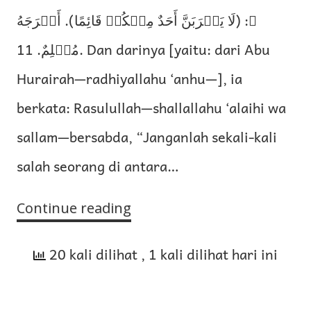
ﷺ: (لَا يَشۡرَبَنَّ أَحَدٌ مِنۡكُمۡ قَائِمًا). أَخۡرَجَهُ
مُسۡلِمٌ. 11. Dan darinya [yaitu: dari Abu
Hurairah—radhiyallahu ‘anhu—], ia
berkata: Rasulullah—shallallahu ‘alaihi wa
sallam—bersabda, “Janganlah sekali-kali
salah seorang di antara…
Continue reading
Di
antara
20 kali dilihat
Adab
, 1 kali dilihat hari ini
Minum