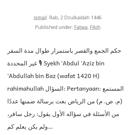
ismail
Rab, 2 Dzulkaidah 1446
Published under:
Fatwa
,
Fikih
حكم الجمع والقصر باستمرار طوال مدة السفر
غير المحددة 🎙 Syekh ‘Abdul ‘Aziz bin
‘Abdullah bin Baz (wafat 1420 H)
rahimahullah السؤال: Pertanyaan: المستمع
(م. ص. م) من الرياض بعث برسالة ضمنها عددًا
من الأسئلة في سؤاله الأول يقول: رجل سافر،
ولم يكن يعلم كم…