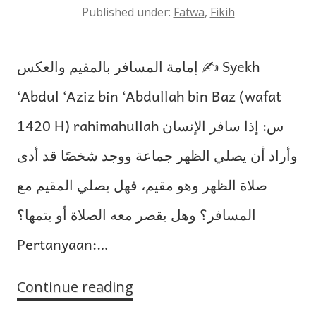
Published under:
Fatwa
,
Fikih
إمامة المسافر بالمقيم والعكس ✍️ Syekh
‘Abdul ‘Aziz bin ‘Abdullah bin Baz (wafat
1420 H) rahimahullah س: إذا سافر الإنسان
وأراد أن يصلي الظهر جماعة ووجد شخصًا قد أدى
صلاة الظهر وهو مقيم، فهل يصلي المقيم مع
المسافر؟ وهل يقصر معه الصلاة أو يتمها؟
Pertanyaan:…
Continue reading
Musafir
Mengimami