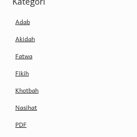
Kategori
Adab
Akidah
Fatwa
Fikih
Khotbah
Nasihat
PDF