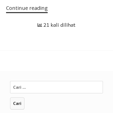
Continue reading
Hukum
Jamak
21 kali dilihat
dan
Qasar
Terus-
Menerus
dalam
Safar
dengan
Jangka
Cari
Waktu
untuk:
yang
Lama
Tanpa