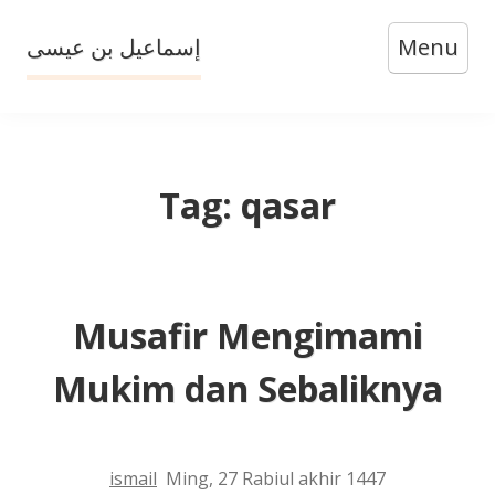
Skip
إسماعيل بن عيسى
Menu
to
content
Tag:
qasar
Musafir Mengimami
Mukim dan Sebaliknya
ismail
Ming, 27 Rabiul akhir 1447