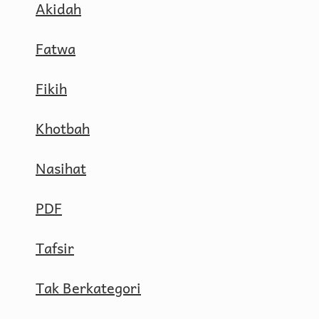
Akidah
Fatwa
Fikih
Khotbah
Nasihat
PDF
Tafsir
Tak Berkategori