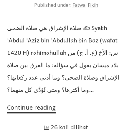
Published under:
Fatwa
,
Fikih
صلاة الإشراق هي صلاة الضحى ✍️ Syekh
‘Abdul ‘Aziz bin ‘Abdullah bin Baz (wafat
1420 H) rahimahullah س: الأخ (ع. أ. ج) من
بلاد ميسان يقول في سؤاله: ما الفرق بين صلاة
الإشراق وصلاة الضحى؟ وما أدنى عدد ركعاتها؟
وما أكثرها؟ ومتى تُؤدَّى كل منهما؟…
Continue reading
Salat
Isyraq
26 kali dilihat
adalah