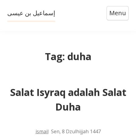
Skip
إسماعيل بن عيسى
Menu
to
content
Tag:
duha
Salat Isyraq adalah Salat
Duha
ismail
Sen, 8 Dzulhijjah 1447