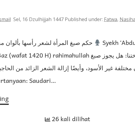
smail
Sel, 16 Dzulhijjah 1447
Published under:
Fatwa
,
Nasiha
حكم صبغ المرأة لشعر رأسها بألوان مختلفة غير السواد
Syekh ‘Abdul
t 1420 H) rahimahullah السؤال: تقول أختنا: هل يجوز صبغ
 مختلفة غير الأسود، وأيضًا إزالة الشعر الزائد من الحاج
يشوه ال Pertanyaan: Saudari…
ing
Hukum
Wanita
Mewarnai
26 kali dilihat
Rambut