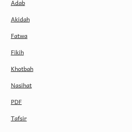
Adab
Akidah
Fatwa
Fikih
Khotbah
Nasihat
PDF
Tafsir