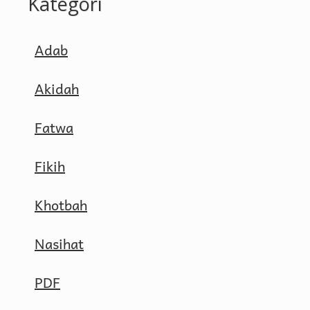
Kategori
Adab
Akidah
Fatwa
Fikih
Khotbah
Nasihat
PDF