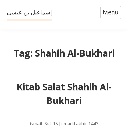
Skip
إسماعيل بن عيسى
Menu
to
content
Tag:
Shahih Al-Bukhari
Kitab Salat Shahih Al-
Bukhari
ismail
Sel, 15 Jumadil akhir 1443