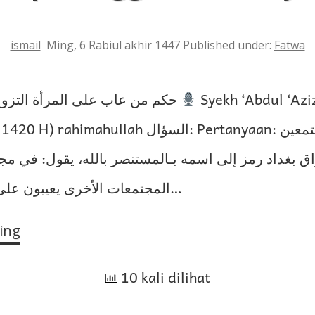
ismail
Ming, 6 Rabiul akhir 1447
Published under:
Fatwa
حكم من عاب على المرأة التزوج بعد وفاة زوجها
Syekh ‘Abdul ‘Azi
ullah السؤال: Pertanyaan: أحد الإخوة المستمعين
ق بغداد رمز إلى اسمه بـالمستنصر بالله، يقول: في م
المجتمعات الأخرى يعيبون على المرأة المتوفى…
ing
Hukum
Orang
yang
10 kali dilihat
Mencemooh