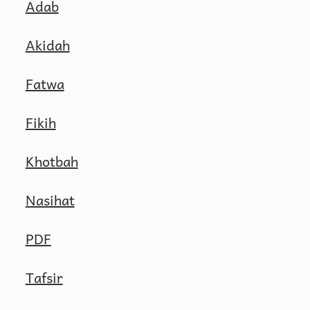
Adab
Akidah
Fatwa
Fikih
Khotbah
Nasihat
PDF
Tafsir