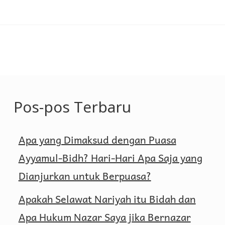
Wanita
yang
Menikah
Lagi
Sepeninggal
Suaminya
Pos-pos Terbaru
Apa yang Dimaksud dengan Puasa
Ayyamul-Bidh? Hari-Hari Apa Saja yang
Dianjurkan untuk Berpuasa?
Apakah Selawat Nariyah itu Bidah dan
Apa Hukum Nazar Saya jika Bernazar