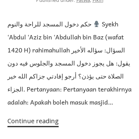
حكم دخول المسجد للراحة والنوم
Syekh
‘Abdul ‘Aziz bin ‘Abdullah bin Baz (wafat
1420 H) rahimahullah السؤال: سؤاله الأخير
يقول: هل يجوز دخول المسجد والجلوس فيه دون
الصلاة حتى يؤذن؟ أرجو إفادتي جزاكم الله خير
الجزاء. Pertanyaan: Pertanyaan terakhirnya
adalah: Apakah boleh masuk masjid…
Continue reading
Hukum
Masuk