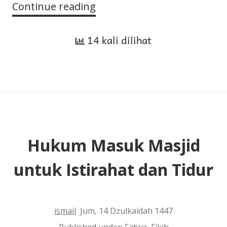
Continue reading
Hukum
Melakukan
14 kali dilihat
Perjalanan
Jauh
ke
Masjid
Selain
Tiga
Masjid
Hukum Masuk Masjid
untuk Istirahat dan Tidur
ismail
Jum, 14 Dzulkaidah 1447
Published under:
Fatwa
,
Fikih