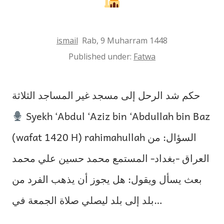
ismail
Rab, 9 Muharram 1448
Published under:
Fatwa
حكم شد الرحل إلى مسجد غير المساجد الثلاثة
Syekh ‘Abdul ‘Aziz bin ‘Abdullah bin Baz
(wafat 1420 H) rahimahullah السؤال: من
العراق -بغداد- المستمع محمد حسين علي محمد
بعث يسأل ويقول: هل يجوز أن يذهب الفرد من
بلد إلى بلد ليصلي صلاة الجمعة في…