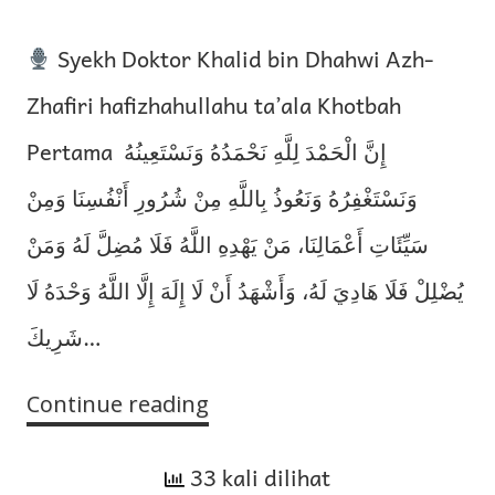
Syekh Doktor Khalid bin Dhahwi Azh-
Zhafiri hafizhahullahu ta’ala Khotbah
Pertama إِنَّ الْحَمْدَ لِلَّهِ نَحْمَدُهُ وَنَسْتَعِينُهُ
وَنَسْتَغْفِرُهُ وَنَعُوذُ بِاللَّهِ مِنْ شُرُورِ أَنْفُسِنَا وَمِنْ
سَيِّئَاتِ أَعْمَالِنَا، مَنْ يَهْدِهِ اللَّهُ فَلَا مُضِلَّ لَهُ وَمَنْ
يُضْلِلْ فَلَا هَادِيَ لَهُ، وَأَشْهَدُ أَنْ لَا إِلَهَ إِلَّا اللَّهُ وَحْدَهُ لَا
شَرِيكَ…
Continue reading
Keutamaan
Membangun
33 kali dilihat
dan