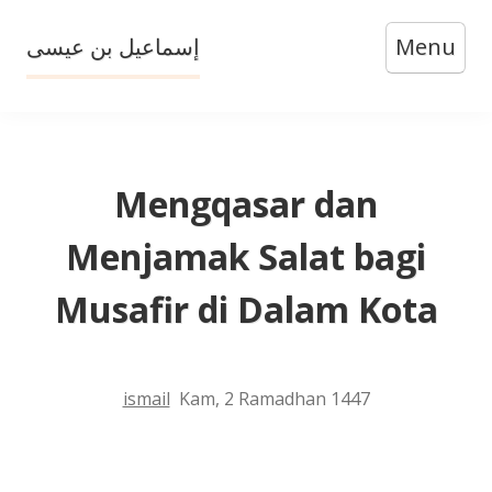
Skip
إسماعيل بن عيسى
Menu
to
content
Mengqasar dan
Menjamak Salat bagi
Musafir di Dalam Kota
ismail
Kam, 2 Ramadhan 1447