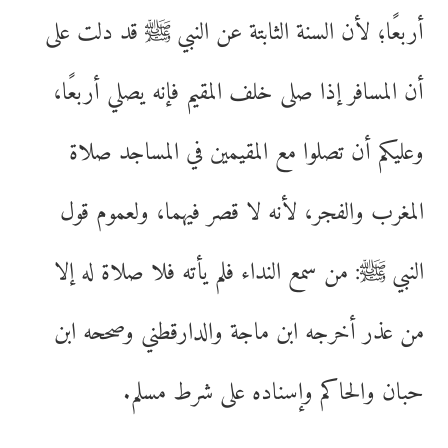
أربعًا؛ لأن السنة الثابتة عن النبي ﷺ قد دلت على
أن المسافر إذا صلى خلف المقيم فإنه يصلي أربعًا،
وعليكم أن تصلوا مع المقيمين في المساجد صلاة
المغرب والفجر، لأنه لا قصر فيهما، ولعموم قول
النبي ﷺ: من سمع النداء فلم يأته فلا صلاة له إلا
من عذر أخرجه ابن ماجة والدارقطني وصححه ابن
حبان والحاكم وإسناده على شرط مسلم.