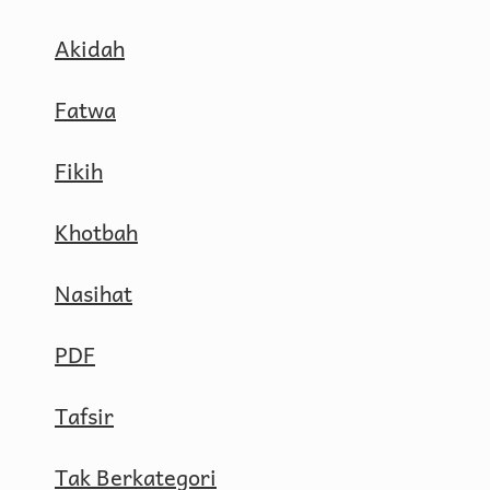
Akidah
Fatwa
Fikih
Khotbah
Nasihat
PDF
Tafsir
Tak Berkategori