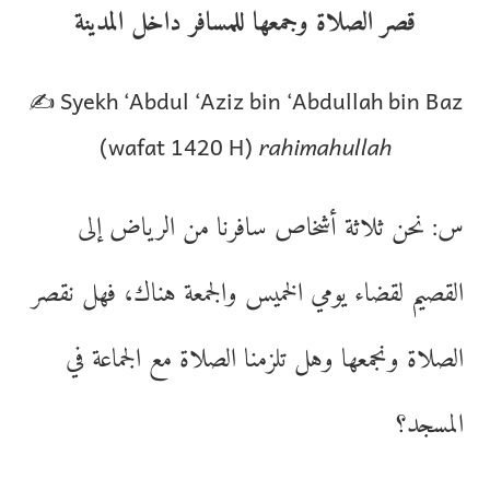
قصر الصلاة وجمعها للمسافر داخل المدينة
✍️ Syekh ‘Abdul ‘Aziz bin ‘Abdullah bin Baz
(wafat 1420 H)
rahimahullah
س: نحن ثلاثة أشخاص سافرنا من الرياض إلى
القصيم لقضاء يومي الخميس والجمعة هناك، فهل نقصر
الصلاة ونجمعها وهل تلزمنا الصلاة مع الجماعة في
المسجد؟