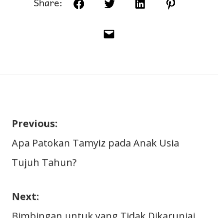
Share:
Facebook
Twitter
LinkedIn
Pinterest
Email
Previous:
Navigasi
Apa Patokan Tamyiz pada Anak Usia
Tujuh Tahun?
pos
Next:
Bimbingan untuk yang Tidak Dikaruniai