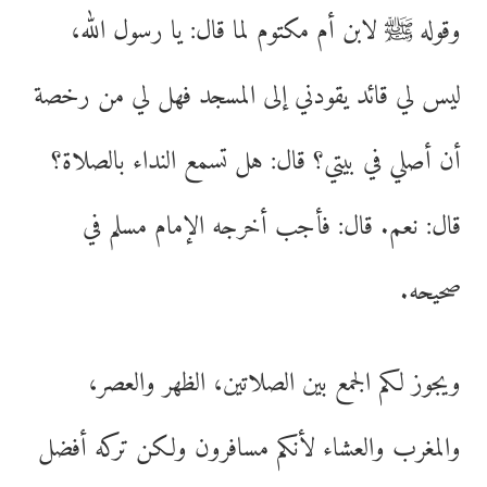
وقوله ﷺ لابن أم مكتوم لما قال: يا رسول الله،
ليس لي قائد يقودني إلى المسجد فهل لي من رخصة
أن أصلي في بيتي؟ قال: هل تسمع النداء بالصلاة؟
قال: نعم. قال: فأجب أخرجه الإمام مسلم في
صحيحه.
ويجوز لكم الجمع بين الصلاتين، الظهر والعصر،
والمغرب والعشاء لأنكم مسافرون ولكن تركه أفضل