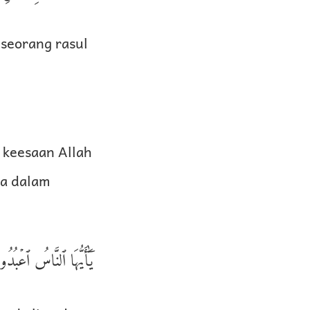
seorang rasul
keesaan Allah
na dalam
يَٰٓأَيُّهَا ٱلنَّاسُ ٱعۡ …