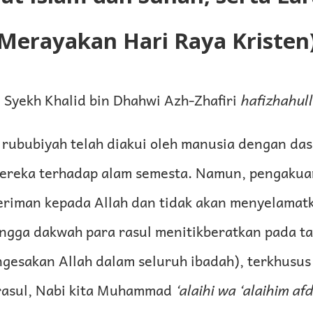
Merayakan Hari Raya Kristen
Syekh Khalid bin Dhahwi Azh-Zhafiri
hafizhahul
 rububiyah telah diakui oleh manusia dengan das
reka terhadap alam semesta. Namun, pengakuan 
eriman kepada Allah dan tidak akan menyelamat
ingga dakwah para rasul menitikberatkan pada t
gesakan Allah dalam seluruh ibadah), terkhusu
rasul, Nabi kita Muhammad
‘alaihi wa ‘alaihim af