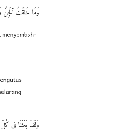
وَمَا خَلَقۡتُ ٱلۡجِنَّ وَٱ
uk menyembah-
mengutus
melarang
وَلَقَدۡ بَعَثۡنَا فِى كُلِّ 