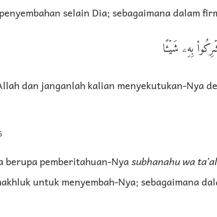
penyembahan selain Dia; sebagaimana dalam fir
ۡرِكُوا۟ بِهِۦ شَيۡـًٔا
llah dan janganlah kalian menyekutukan-Nya d
6
ya berupa pemberitahuan-Nya
subhanahu wa ta’a
akhluk untuk menyembah-Nya; sebagaimana dal