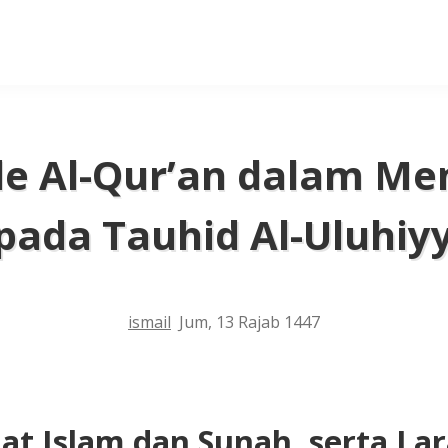
e Al-Qur’an dalam Me
pada Tauhid Al-Uluhiy
ismail
Jum, 13 Rajab 1447
at Islam dan Sunah, serta La