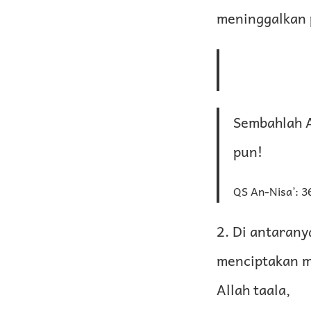
meninggalkan 
Sembahlah A
pun!
QS An-Nisa’: 3
2. Di antaran
menciptakan m
Allah taala,