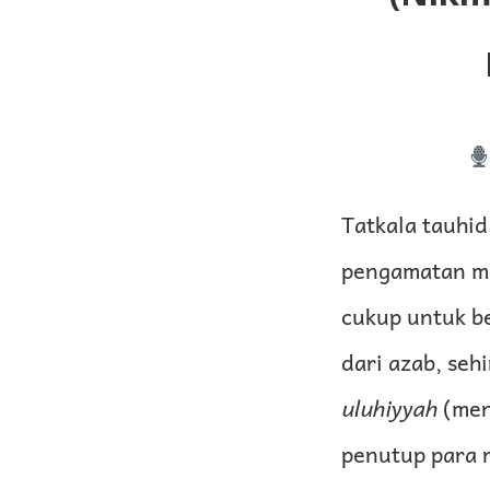
Tatkala tauhid
pengamatan me
cukup untuk b
dari azab, seh
uluhiyyah
(men
penutup para 