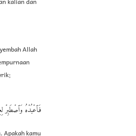
an kalian dan
nyembah Allah
sempurnaan
rik;
فَٱعۡبُدۡهُ وَٱصۡطَبِرۡ لِعِبَ
a. Apakah kamu