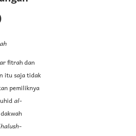
)
lah
ar fitrah dan
itu saja tidak
kan pemiliknya
auhid
al-
s dakwah
dhalush-