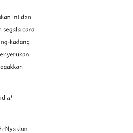
kan ini dan
 segala cara
ang-kadang
 menyerukan
negakkan
hid
al-
h-Nya dan