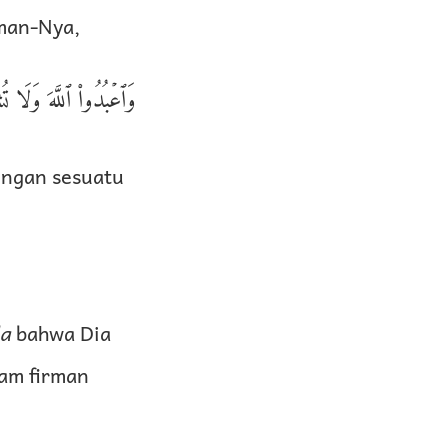
man-Nya,
وَٱعۡبُدُوا۟ ٱللَّهَ وَلَا تُش
engan sesuatu
la
bahwa Dia
am firman