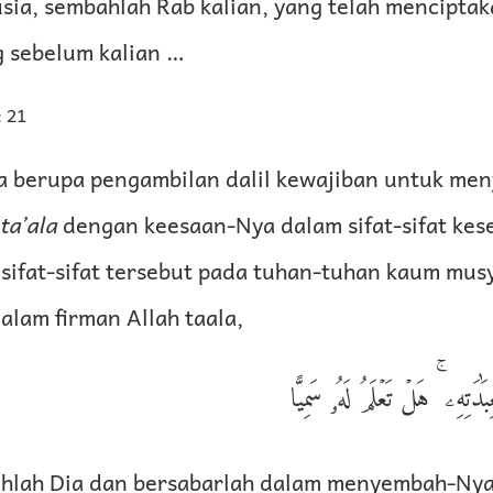
ia, sembahlah Rab kalian, yang telah menciptak
 sebelum kalian …
 21
ya berupa pengambilan dalil kewajiban untuk me
ta’ala
dengan keesaan-Nya dalam sifat-sifat ke
sifat-sifat tersebut pada tuhan-tuhan kaum musy
lam firman Allah taala,
ٰدَتِهِۦ ۚ هَلۡ تَعۡلَمُ لَهُۥ سَمِيًّا
hlah Dia dan bersabarlah dalam menyembah-Ny