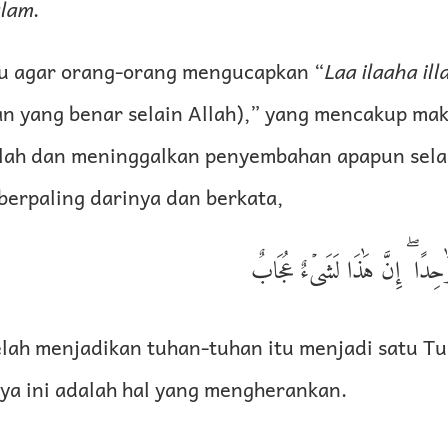
alam
.
u agar orang-orang mengucapkan “
Laa ilaaha ill
n yang benar selain Allah),” yang mencakup ma
ah dan meninggalkan penyembahan apapun selai
berpaling darinya dan berkata,
ا وَٰحِدًا ۖ إِنَّ هَٰذَا لَشَىۡءٌ عُجَابٌ
elah menjadikan tuhan-tuhan itu menjadi satu T
a ini adalah hal yang mengherankan.