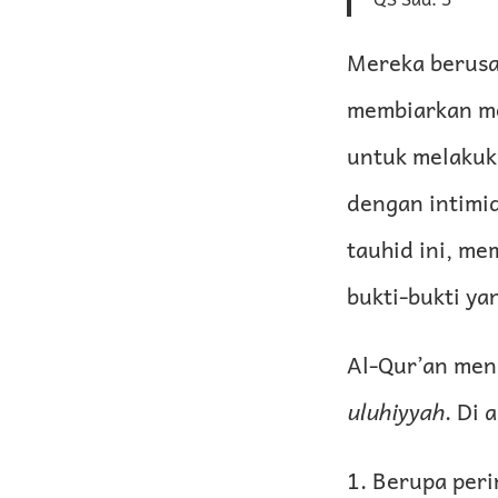
Mereka berusa
membiarkan me
untuk melakuk
dengan intimi
tauhid ini, m
bukti-bukti y
Al-Qur’an men
uluhiyyah
. Di 
1. Berupa peri