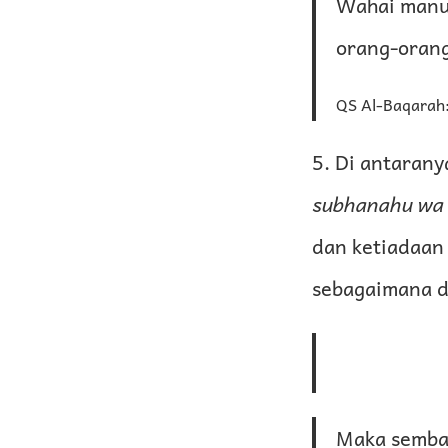
Wahai manus
orang-orang
QS Al-Baqarah:
5. Di antaran
subhanahu wa 
dan ketiadaan 
sebagaimana da
Maka semba