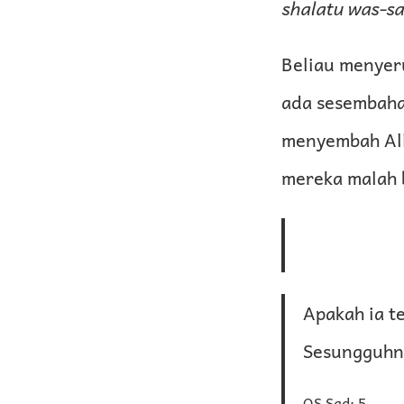
shalatu was-s
Beliau menyer
ada sesembaha
menyembah All
mereka malah 
Apakah ia t
Sesungguhny
QS Sad: 5