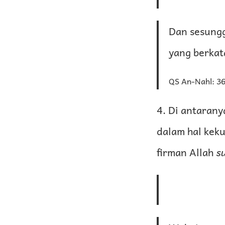
Dan sesungg
yang berkat
QS An-Nahl: 3
4. Di antaran
dalam hal kek
firman Allah
s