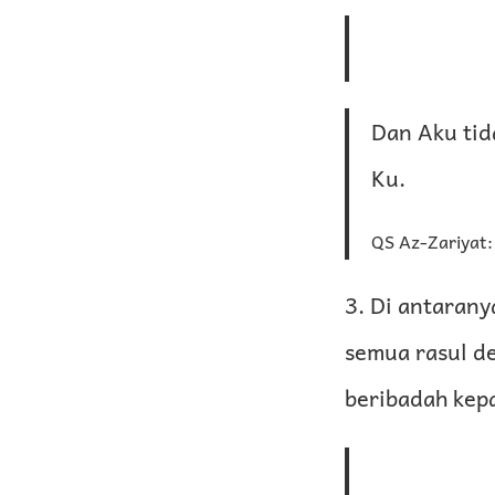
Dan Aku tid
Ku.
QS Az-Zariyat:
3. Di antaran
semua rasul d
beribadah kepa