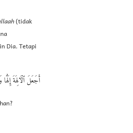
allaah
(tidak
kna
n Dia. Tetapi
أَجَعَلَ ٱلۡـَٔالِهَةَ إِلَٰهً
uhan?