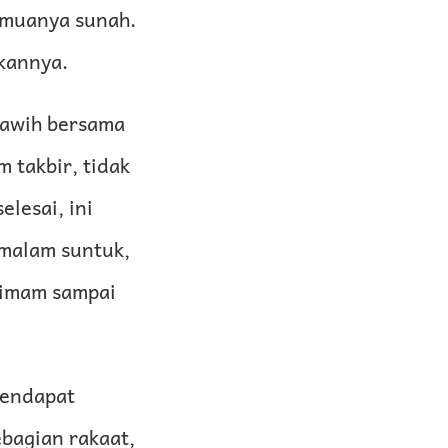
semuanya sunah.
kannya.
arawih bersama
 takbir, tidak
elesai, ini
emalam suntuk,
mendapat
ebagian rakaat,