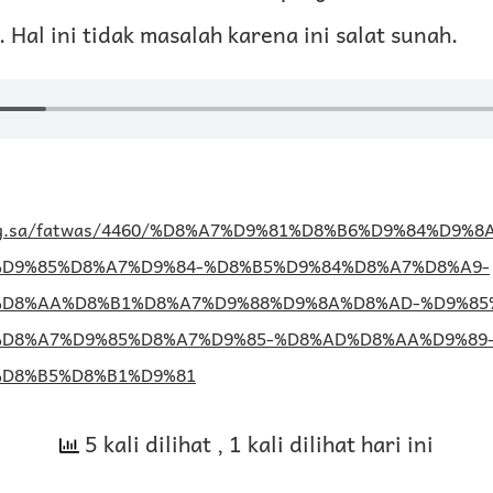
 Hal ini tidak masalah karena ini salat sunah.
.org.sa/fatwas/4460/%D8%A7%D9%81%D8%B6%D9%84%D9%8
D9%85%D8%A7%D9%84-%D8%B5%D9%84%D8%A7%D8%A9-
%D8%AA%D8%B1%D8%A7%D9%88%D9%8A%D8%AD-%D9%85
%D8%A7%D9%85%D8%A7%D9%85-%D8%AD%D8%AA%D9%89
%D8%B5%D8%B1%D9%81
5 kali dilihat
, 1 kali dilihat hari ini