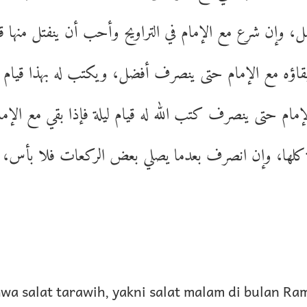
ل، وإن شرع مع الإمام في التراويح وأحب أن ينفتل منها ق
اؤه مع الإمام حتى ينصرف أفضل، ويكتب له بهذا قيام اللي
مام حتى ينصرف كتب الله له قيام ليلة فإذا بقي مع الإم
لة كلها، وإن انصرف بعدما يصلي بعض الركعات فلا بأس، 
wa salat tarawih, yakni salat malam di bulan Ra