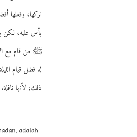
تركها، وفعلها أفض
بأس عليه، لكن بق
ﷺ: من قام مع الإ
له فضل قيام اللي
ذلك؛ لأنها نافلة.
madan, adalah