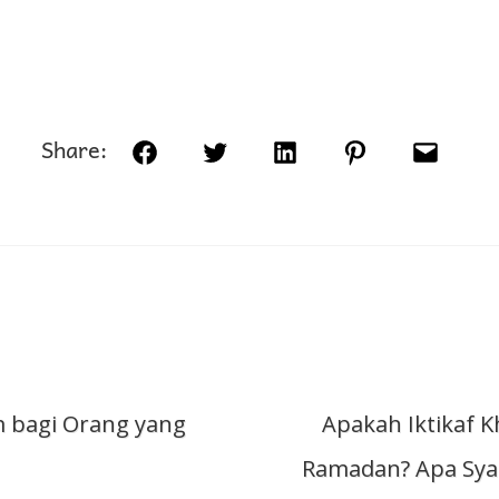
Share:
Facebook
Twitter
LinkedIn
Pinterest
Email
si
bagi Orang yang
Apakah Iktikaf K
Ramadan? Apa Sya