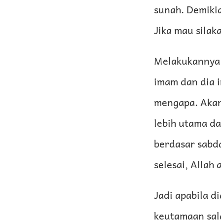
sunah. Demikia
Jika mau sila
Melakukannya t
imam dan dia i
mengapa. Akan 
lebih utama da
berdasar sabda Nabi ﷺ, “Siapa saja yang salat mal
selesai, Allah
Jadi apabila d
keutamaan sala