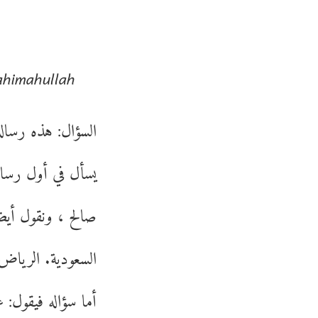
ahimahullah
السؤال: هذه رسال،
يسأل في أول رسالت
صالح ، ونقول أيضاً
السعودية. الريا.
أما سؤاله فيقول: 