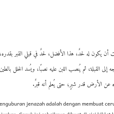
 أن يكون له لحدٌ، هذا الأفضل، لحدٌ في قبلي القبر بقدره، 
 إلى القبلة، ثم يُنصب اللبن عليه نصبًا، ويُسد الخلل بالطين،
ره عن الأرض قدر شبرٍ؛ حتى يُعلم أنه قبرٌ
enguburan jenazah adalah dengan membuat ceruk