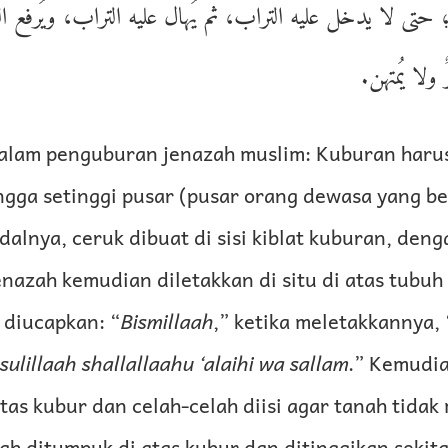
؛ حتى لا يدخل عليه التراب، ثم يُهال عليه التراب، ويُرفع ال
 ولا يُمتهن
dalam penguburan jenazah muslim: Kuburan harus
gga setinggi pusar (pusar orang dewasa yang be
Afdalnya, ceruk dibuat di sisi kiblat kuburan, den
enazah kemudian diletakkan di situ di atas tubuh
 diucapkan: “
Bismillaah
,” ketika meletakkannya, 
asulillaah shallallaahu ‘alaihi wa sallam
.” Kemudia
atas kubur dan celah-celah diisi agar tanah tidak
h ditumpuk di atas kubur dan ditinggikan sekita