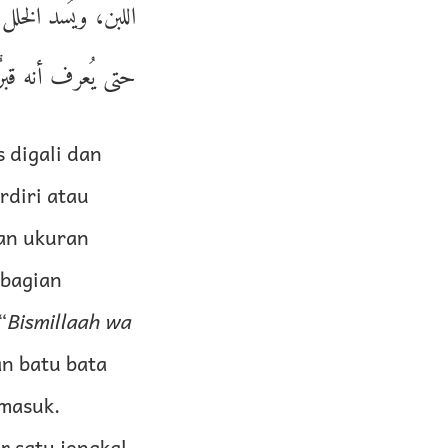
اللبن، ويُسد الخلل
حتى يُعرف أنه قبرٌ.
 digali dan
rdiri atau
gan ukuran
 bagian
“
Bismillaah wa
n batu bata
 masuk.
r satu jengkal