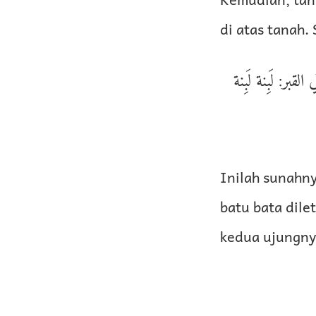
di atas tanah.
: لَبِنة لَبِنة
Inilah sunahny
batu bata dile
kedua ujungnya