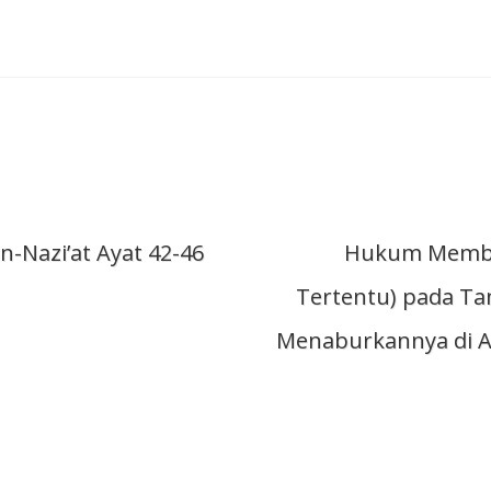
si
n-Nazi’at Ayat 42-46
Hukum Memba
Tertentu) pada Ta
Menaburkannya di A