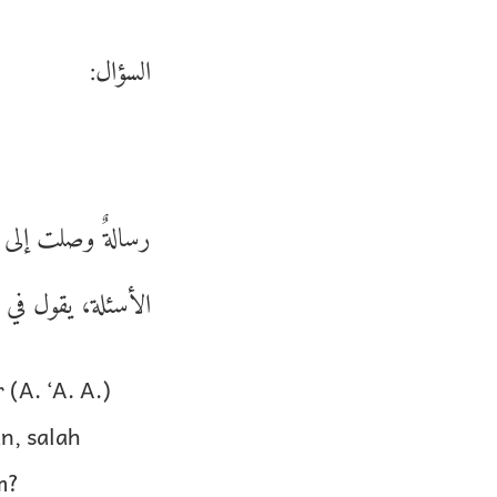
السؤال:
رسالةٌ وصلت إلى ا
الأسئلة، يقول في
(A. ‘A. A.)
n, salah
m?