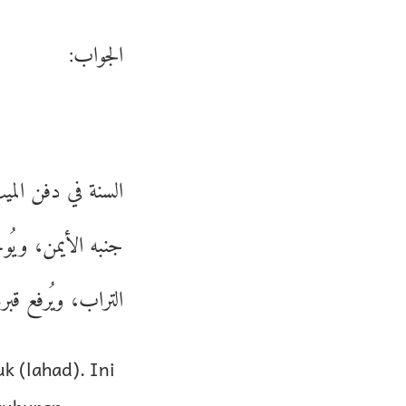
الجواب:
السنة في دفن الميت
جنبه الأيمن، ويُوجه
التراب، ويُرفع قب.
 (lahad). Ini