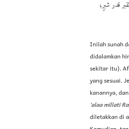
قبر قدر شبرٍ؛
Inilah sunah 
didalamkan hin
sekitar itu). 
yang sesuai. J
kanannya, dan
‘alaa millati R
diletakkan di 
Kemudian, tana