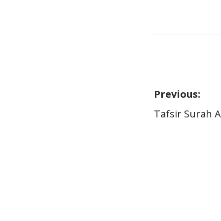
Previous:
Naviga
Tafsir Surah A
pos