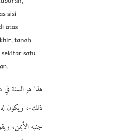
 kuburan,
s sisi
i atas
khir, tanah
sekitar satu
ran.
هذا هو السنة في دف
ذلك-، ويكون له لح
جنبه الأيمن، ويقو