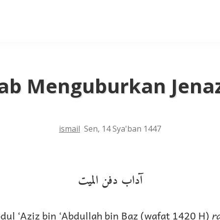
ab Menguburkan Jena
ismail
Sen, 14 Sya'ban 1447
آداب دفن الميت
bdul ‘Aziz bin ‘Abdullah bin Baz (wafat 1420 H)
r