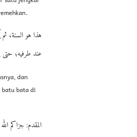
iremehkan.
هذا هو السنة، ثم يُ
عند طرفيه؛ حتى ي.
asnya, dan
 batu bata di
المقدم: جزاكم الله.