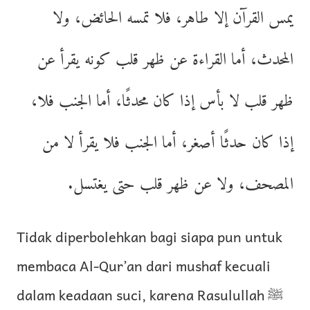
يمس القرآن إلا طاهر، فلا تمسه الحائض، ولا
المحدث، أما القراءة عن ظهر قلب كونه يقرأ عن
ظهر قلب لا بأس إذا كان محدثًا، أما الجنب فلا،
إذا كان حدثًا أصغر، أما الجنب فلا يقرأ لا من
المصحف، ولا عن ظهر قلب حتى يغتسل.
Tidak diperbolehkan bagi siapa pun untuk
membaca Al-Qur’an dari mushaf kecuali
dalam keadaan suci, karena Rasulullah ﷺ