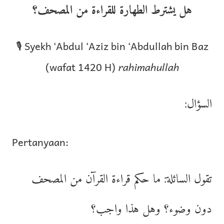
هل يشترط الطهارة للقراءة من المصحف؟
🎙 Syekh ‘Abdul ‘Aziz bin ‘Abdullah bin Baz
(wafat 1420 H)
rahimahullah
السؤال:
Pertanyaan:
تقول السائلة: ما حكم قراءة القرآن من المصحف
دون وضوء؟ وهل هذا واجب؟