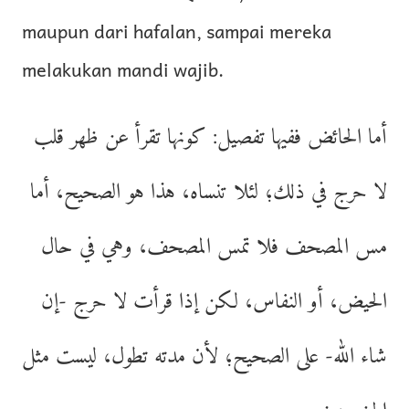
maupun dari hafalan, sampai mereka
melakukan mandi wajib.
أما الحائض ففيها تفصيل: كونها تقرأ عن ظهر قلب
لا حرج في ذلك؛ لئلا تنساه، هذا هو الصحيح، أما
مس المصحف فلا تمس المصحف، وهي في حال
الحيض، أو النفاس، لكن إذا قرأت لا حرج -إن
شاء الله- على الصحيح؛ لأن مدته تطول، ليست مثل