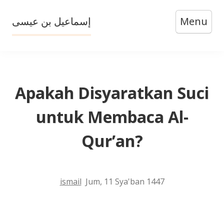
Skip
إسماعيل بن عيسى
Menu
to
content
Apakah Disyaratkan Suci
untuk Membaca Al-
Qur’an?
ismail
Jum, 11 Sya'ban 1447