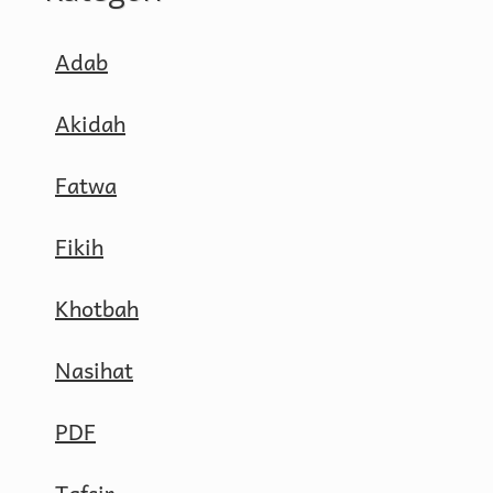
Adab
Akidah
Fatwa
Fikih
Khotbah
Nasihat
PDF