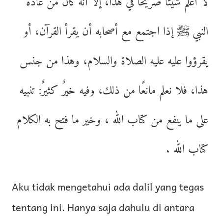
لا أعلم شيئًا صريحًا في هذا، إلا أنه كان من عادة
النبي ﷺ إذا اجتمع مع أصحابه أن يقرأ القرآن، أو
يقرؤوا عليه عليه الصلاة والسلام، وهذا من جنس
هذا، فلا نعلم مانعًا من ذلك، وفيه خيرٌ كثيرٌ: تنبيه
على ما ينفع من كتاب الله ، وخير ما فتح به الكلام
كتاب الله .
Aku tidak mengetahui ada dalil yang tegas
tentang ini. Hanya saja dahulu di antara