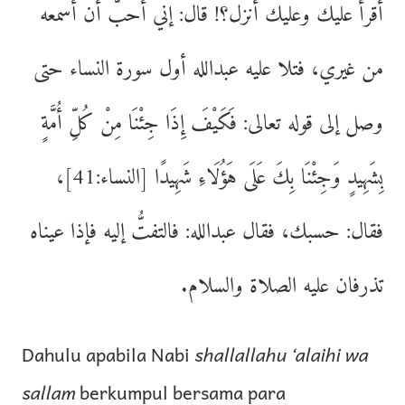
أقرأ عليك وعليك أنزل؟! قال: إني أُحبّ أن أسمعه
من غيري، فتلا عليه عبدالله أول سورة النساء حتى
وصل إلى قوله تعالى: فَكَيْفَ إِذَا جِئْنَا مِنْ كُلِّ أُمَّةٍ
بِشَهِيدٍ وَجِئْنَا بِكَ عَلَى هَؤُلَاءِ شَهِيدًا [النساء:41]،
فقال: حسبك، فقال عبدالله: فالتفتُّ إليه فإذا عيناه
تذرفان عليه الصلاة والسلام.
Dahulu apabila Nabi
shallallahu ‘alaihi wa
sallam
berkumpul bersama para