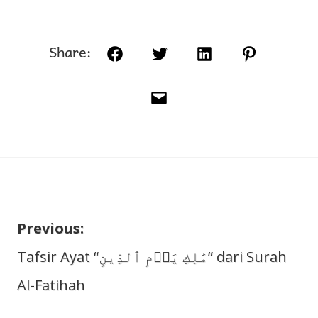
Share:
Facebook
Twitter
LinkedIn
Pinterest
Email
Previous:
Navigasi
Tafsir Ayat “مَٰلِكِ يَوۡمِ ٱلدِّينِ” dari Surah
Al-Fatihah
pos