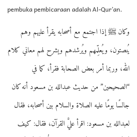
pembuka pembicaraan adalah Al-Qur’an.
وكان ﷺ إذا اجتمع مع أصحابه يقرأ عليهم وهم
يُنصتون، ويُعلِّمهم ويُرشدهم ويشرح لهم معاني كلام
الله، وربما أمر بعض الصحابة فقرأ، كما في
“الصحيحين” من حديث عبدالله بن مسعود أنه كان
جالسًا يومًا عليه الصلاة والسلام بين أصحابه، فقال
لعبدالله بن مسعود: اقرأ عليَّ القرآن، فقال: كيف