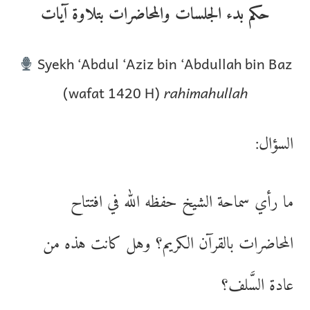
حكم بدء الجلسات والمحاضرات بتلاوة آيات
Syekh ‘Abdul ‘Aziz bin ‘Abdullah bin Baz
(wafat 1420 H)
rahimahullah
السؤال:
ما رأي سماحة الشيخ حفظه الله في افتتاح
المحاضرات بالقرآن الكريم؟ وهل كانت هذه من
عادة السَّلف؟