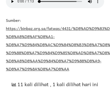
Sumber:
https://binbaz.org.sa/fatwas/4431/%D8%AD%D9%83%
%D8%A8%D8%AF%D8%A1-
%D8%A7%D9%84%D8%AC%D9%84%D8%B3%D8%A7%D8%
%D9%88%D8%A7%D9%84%D9%85%D8%AD%D8%A7%D8%
%D8%A8%D8%AA%D9%84%D8%A7%D9%88%D8%A9-
%D8%A7%D9%8A%D8%A7%D8%AA
11 kali dilihat
, 1 kali dilihat hari ini