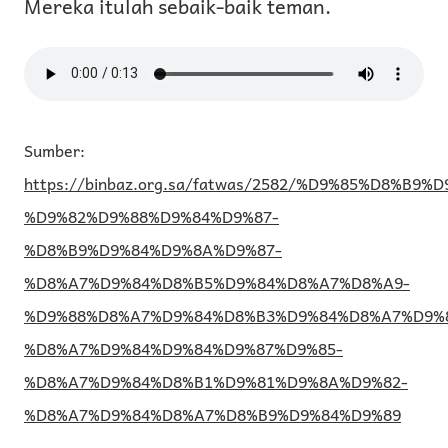
Mereka itulah sebaik-baik teman.
Sumber:
https://binbaz.org.sa/fatwas/2582/%D9%85%D8%B9%
%D9%82%D9%88%D9%84%D9%87-
%D8%B9%D9%84%D9%8A%D9%87-
%D8%A7%D9%84%D8%B5%D9%84%D8%A7%D8%A9-
%D9%88%D8%A7%D9%84%D8%B3%D9%84%D8%A7%D9%
%D8%A7%D9%84%D9%84%D9%87%D9%85-
%D8%A7%D9%84%D8%B1%D9%81%D9%8A%D9%82-
%D8%A7%D9%84%D8%A7%D8%B9%D9%84%D9%89