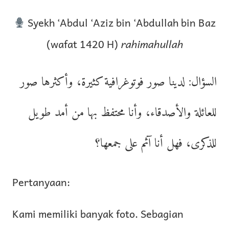
Syekh ‘Abdul ‘Aziz bin ‘Abdullah bin Baz
(wafat 1420 H)
rahimahullah
السؤال: لدينا صور فوتوغرافية كثيرة، وأكثرها صور
للعائلة والأصدقاء، وأنا محتفظ بها من أمد طويل
للذكرى، فهل أنا آثم على جمعها؟
Pertanyaan:
Kami memiliki banyak foto. Sebagian