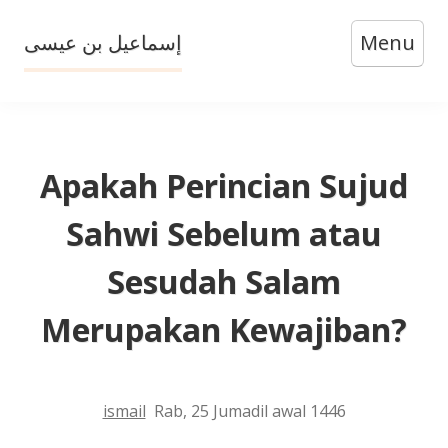
Skip
إسماعيل بن عيسى
Menu
to
content
Apakah Perincian Sujud
Sahwi Sebelum atau
Sesudah Salam
Merupakan Kewajiban?
ismail
Rab, 25 Jumadil awal 1446