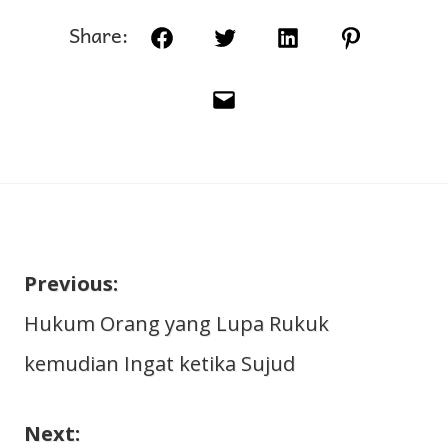
Share:
Facebook
Twitter
LinkedIn
Pinterest
Email
Previous:
Navigasi
Hukum Orang yang Lupa Rukuk
kemudian Ingat ketika Sujud
pos
Next: