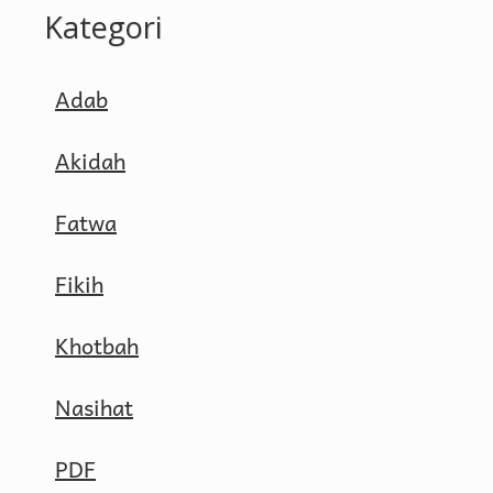
Kategori
Adab
Akidah
Fatwa
Fikih
Khotbah
Nasihat
PDF