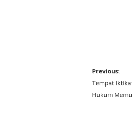
Previous:
Naviga
Tempat Iktika
Hukum Memutu
pos