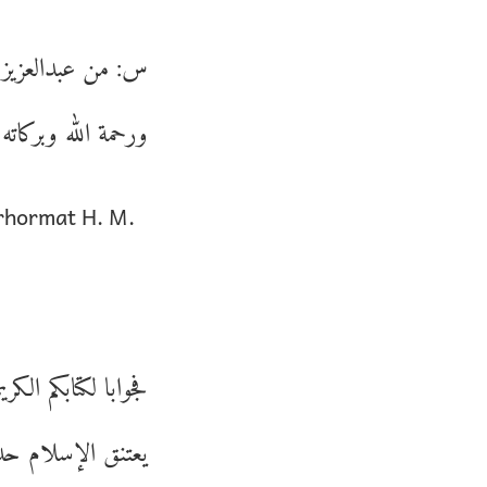
س: من عبدالعزيز ب
ورحمة الله وبركات:
erhormat H. M.
يعتنق الإسلام حدي