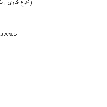
مجموع فتاوى ومقالات)
A%D8%B1-