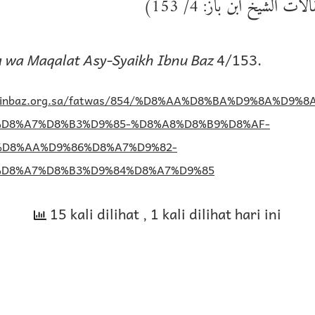
( الشيخ ابن باز: 4/ 153
 wa Maqalat Asy-Syaikh Ibnu Baz
4/153.
/binbaz.org.sa/fatwas/854/%D8%AA%D8%BA%D9%8A%D9%8
D8%A7%D8%B3%D9%85-%D8%A8%D8%B9%D8%AF-
%D8%AA%D9%86%D8%A7%D9%82-
%D8%A7%D8%B3%D9%84%D8%A7%D9%85
15 kali dilihat
, 1 kali dilihat hari ini