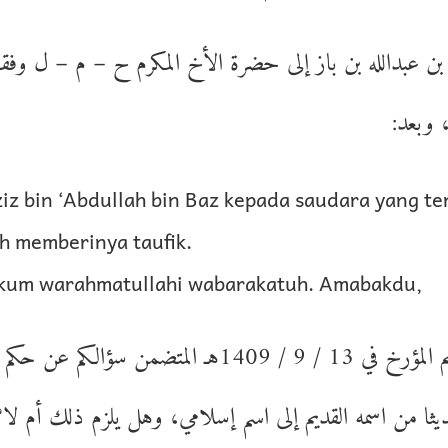
ن عبدالله بن باز إلى حضرة الأخ المكرم ح – م – ل وفقه 
ه، وبعد
ziz bin ‘Abdullah bin Baz kepada saudara yang t
h memberinya taufik.
ikum warahmatullahi wabarakatuh. Amabakdu,
فجوابا لكتابكم الكريم المؤرخ في 13 / 9 / 1409هـ المتضمن س
ثا من اسمه القديم إلى اسم إسلامي، وهل يلزم ذلك أم لا؟