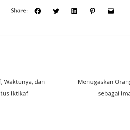
Share:
Facebook
Twitter
LinkedIn
Pinterest
Email
si
f, Waktunya, dan
Menugaskan Orang 
s Iktikaf
sebagai Im