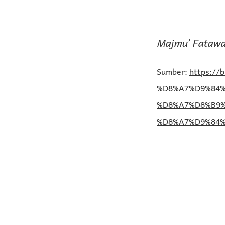
Majmu’ Fatawa
Sumber:
https:/
%D8%A7%D9%84%
%D8%A7%D8%B9
%D8%A7%D9%84