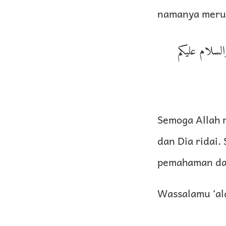
namanya merup
السلام عليكم
Semoga Allah 
dan Dia ridai
pemahaman dal
Wassalamu ‘al