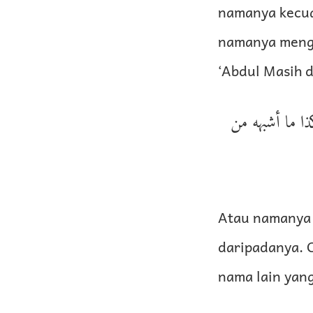
namanya kecual
namanya menga
‘Abdul Masih d
ا ما أشبهه من
Atau namanya t
daripadanya. 
nama lain yang