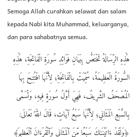
Semoga Allah curahkan selawat dan salam
kepada Nabi kita Muhammad, keluarganya,
dan para sahabatnya semua.
هَٰذِهِ الرِّسَالَةُ تَخۡتَصُّ بِبَيَانِ فَوَائِدِ سُورَةِ الۡفَاتِحَةِ، هَٰذِهِ
السُّورَةُ الۡعَظِيمَةُ، سُمِّیَتۡ بِالۡفَاتِحَةِ؛ لِأَنَّهَا افۡتُتِحَ بِهَا
الۡمُصۡحَفُ الشَّرِيفُ، فَهِيَ أَوَّلُ سُورَةٍ فِيهِ، وَتُسَمَّى
بِالسَّبۡعِ الۡمَثَانِي؛ لِأَنَّهَا سَبۡعُ آيَاتٍ، قَالَ اللهُ تَعَالَى:
﴿وَلَقَدۡ ءَاتَيۡنَـٰكَ سَبۡعًا مِّنَ ٱلۡمَثَانِى وَٱلۡقُرۡءَانَ ٱلۡعَظِيمَ﴾