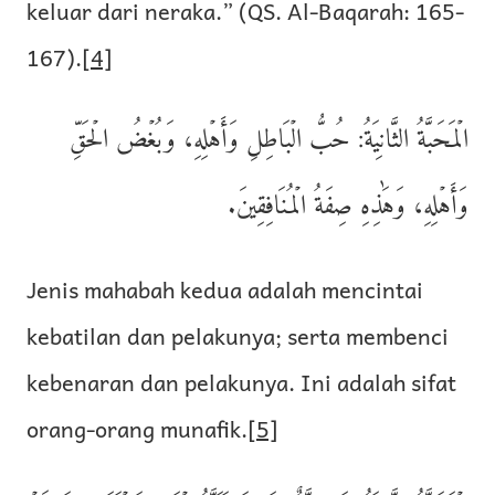
keluar dari neraka.” (QS. Al-Baqarah: 165-
167).
[4]
الۡمَحَبَّةُ الثَّانِيَةُ: حُبُّ الۡبَاطِلِ وَأَهۡلِهِ، وَبُغۡضُ الۡحَقِّ
وَأَهۡلِهِ، وَهَٰذِهِ صِفَةُ الۡمُنَافِقِينَ.
Jenis mahabah kedua adalah mencintai
kebatilan dan pelakunya; serta membenci
kebenaran dan pelakunya. Ini adalah sifat
orang-orang munafik.
[5]