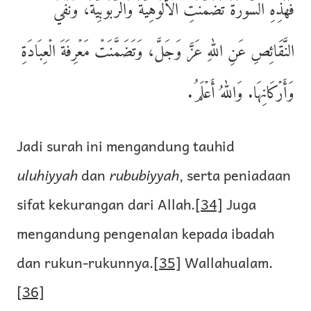
فَهَٰذِهِ السُّورَةُ تَضَمَّنَتِ الۡأُلُوهِيَّةَ وَالرُّبُوبِيَّةَ، وَنَفۡيَ
النَّقَائِصِ عَنِ اللهِ عَزَّ وَجَلَّ، وَتَضَمَّنَتۡ مَعۡرِفَةَ الۡعِبَادَةِ
وَأَرۡكَانِهَا. وَاللهُ أَعۡلَمُ.
Jadi surah ini mengandung tauhid
uluhiyyah
dan
rububiyyah
, serta peniadaan
sifat kekurangan dari Allah.
[34]
Juga
mengandung pengenalan kepada ibadah
dan rukun-rukunnya.
[35]
Wallahualam.
[36]