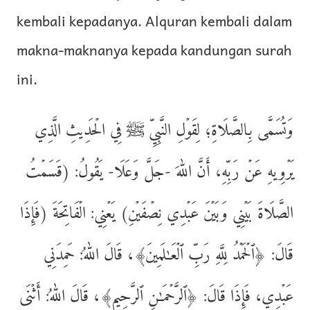
kembali kepadanya. Alquran kembali dalam
makna-maknanya kepada kandungan surah
ini.
وَتُسَمَّى بِالصَّلَاةِ؛ لِقَوۡلِ النَّبِيِّ ﷺ فِي الۡحَدِيثِ الَّذِي
يَرۡوِيهِ عَنۡ رَبِّهِ، أَنَّ اللهَ -جَلَّ وَعَلَا- يَقُولُ: (قَسَمۡتُ
الصَّلَاةَ بَيۡنِي وَبَيۡنَ عَبۡدِي نِصۡفَیۡنِ) يَعۡنِي: الۡفَاتِحَةَ (فَإِذَا
قَالَ: ﴿ٱلۡحَمۡدُ لِلَّهِ رَبِّ ٱلۡعَـٰلَمِينَ﴾، قَالَ اللهُ: حَمِدَنِي
عَبۡدِي، فَإِذَا قَالَ: ﴿ٱلرَّحۡمَـٰنِ ٱلرَّحِيمِ﴾، قَالَ اللهُ: أَثۡنَى