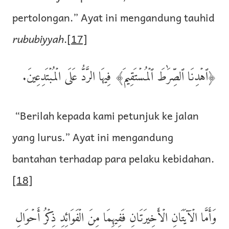
pertolongan.” Ayat ini mengandung tauhid
rububiyyah
.
[17]
﴿ٱهۡدِنَا ٱلصِّرَٰطَ ٱلۡمُسۡتَقِيمَ﴾ فِيهَا الرَّدُّ عَلَى الۡمُبۡتَدِعِينَ.
“Berilah kepada kami petunjuk ke jalan
yang lurus.” Ayat ini mengandung
bantahan terhadap para pelaku kebidahan.
[18]
وَأَمَّا الۡآيَتَانِ الۡأَخِيرَتَانِ فَفِيهِمَا مِنَ الۡفَوَائِدِ ذِكۡرُ أَحۡوَالِ