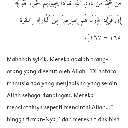
مَن يَتَّخِذُ مِن دُونِ ٱللَّهِ أَندَادًا يُحِبُّونَهُمۡ كَحُبِّ ٱللَّهِ ۖ﴾
إِلَى قَوۡلِهِ: ﴿وَمَا هُم بِخَـٰرِجِينَ مِنَ ٱلنَّارِ﴾ [البقرة:
١٦٥ – ١٦٧].
Mahabah syirik. Mereka adalah orang-
orang yang disebut oleh Allah, “Di antara
manusia ada yang menjadikan yang selain
Allah sebagai tandingan. Mereka
mencintainya seperti mencintai Allah…”
hingga firman-Nya, “dan mereka tidak bisa