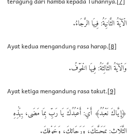
teragung dari hamba kepada Tuhannya.
[7]
الۡآيَةُ الثَّانِيَةُ: فِيهَا الرَّجَاءُ.
Ayat kedua mengandung rasa harap.
[8]
وَالۡآيَةُ الثَّالِثَةُ: فِيهَا الۡخَوۡفُ.
Ayat ketiga mengandung rasa takut.
[9]
﴿إِيَّاكَ نَعۡبُدُ﴾ أَيۡ: أَعۡبُدُكَ يَا رَبِّ بِمَا مَضَى، بِهَٰذِهِ
الثَّلَاثِ: بِمَحَبَّتِكَ، وَرَجَائِكَ، وَخَوۡفِكَ.