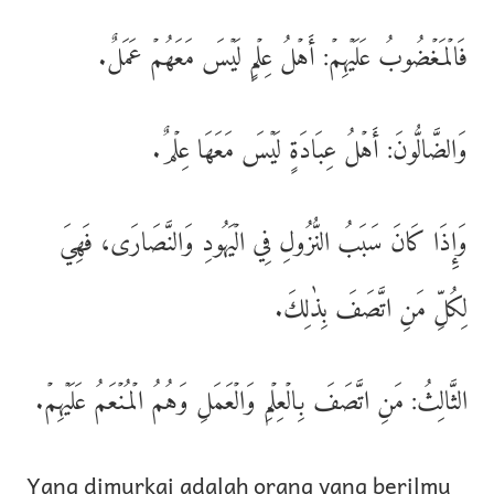
فَالۡمَغۡضُوبُ عَلَيۡهِمۡ: أَهۡلُ عِلۡمٍ لَيۡسَ مَعَهُمۡ عَمَلٌ.
وَالضَّالُّونَ: أَهۡلُ عِبَادَةٍ لَيۡسَ مَعَهَا عِلۡمٌ.
وَإِذَا كَانَ سَبَبُ النُّزُولِ فِي الۡيَهُودِ وَالنَّصَارَى، فَهِيَ
لِكُلِّ مَنِ اتَّصَفَ بِذٰلِكَ.
الثَّالِثُ: مَنِ اتَّصَفَ بِالۡعِلۡمِ وَالۡعَمَلِ وَهُمُ الۡمُنۡعَمُ عَلَيۡهِمۡ.
Yang dimurkai adalah orang yang berilmu