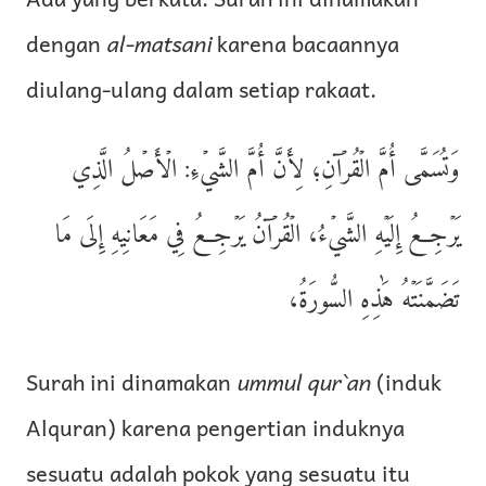
dengan
al-matsani
karena bacaannya
diulang-ulang dalam setiap rakaat.
وَتُسَمَّى أُمَّ الۡقُرۡآنِ؛ لِأَنَّ أُمَّ الشَّيۡءِ: الۡأَصۡلُ الَّذِي
يَرۡجِعُ إِلَيۡهِ الشَّيۡءُ، الۡقُرۡآنُ يَرۡجِعُ فِي مَعَانِيهِ إِلَى مَا
تَضَمَّنَتۡهُ هَٰذِهِ السُّورَةُ،
Surah ini dinamakan
ummul qur`an
(induk
Alquran) karena pengertian induknya
sesuatu adalah pokok yang sesuatu itu