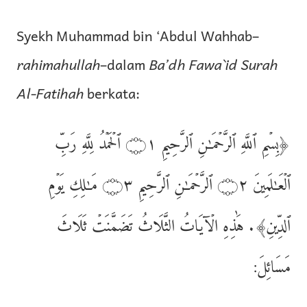
Syekh Muhammad bin ‘Abdul Wahhab–
rahimahullah
–dalam
Ba’dh Fawa`id Surah
Al-Fatihah
berkata:
﴿بِسۡمِ ٱللَّهِ ٱلرَّحۡمَـٰنِ ٱلرَّحِيمِ ۝١ ٱلۡحَمۡدُ لِلَّهِ رَبِّ
ٱلۡعَـٰلَمِينَ ۝٢ ٱلرَّحۡمَـٰنِ ٱلرَّحِيمِ ۝٣ مَـٰلِكِ يَوۡمِ
ٱلدِّينِ﴾. هَٰذِهِ الۡآيَاتُ الثَّلَاثُ تَضَمَّنَتۡ ثَلَاثَ
مَسَائِلَ: