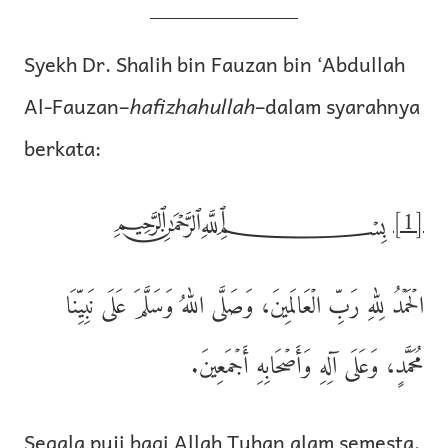
Syekh Dr. Shalih bin Fauzan bin ‘Abdullah
Al-Fauzan–
hafizhahullah
–dalam syarahnya
berkata:
﷽
[1]
الۡحَمۡدُ لِلهِ رَبِّ الۡعَالَمِينَ، وَصَلَّى اللهُ وَسَلَّمَ عَلَى نَبِيِّنَا
مُحَمَّدٍ، وَعَلَى آلِهِ وَأَصۡحَابِهِ أَجۡمَعِينَ.
Segala puji bagi Allah Tuhan alam semesta.