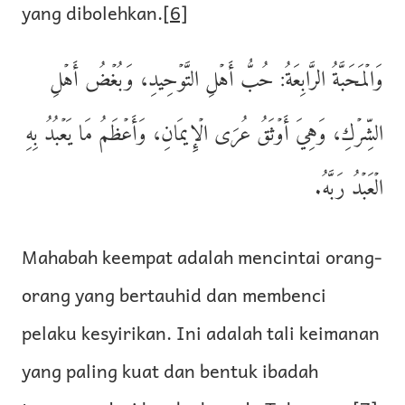
yang dibolehkan.
[6]
وَالۡمَحَبَّةُ الرَّابِعَةُ: حُبُّ أَهۡلِ التَّوۡحِيدِ، وَبُغۡضُ أَهۡلِ
الشِّرۡكِ، وَهِيَ أَوۡثَقُ عُرَى الۡإِيمَانِ، وَأَعۡظَمُ مَا يَعۡبُدُ بِهِ
الۡعَبۡدُ رَبَّهُ.
Mahabah keempat adalah mencintai orang-
orang yang bertauhid dan membenci
pelaku kesyirikan. Ini adalah tali keimanan
yang paling kuat dan bentuk ibadah