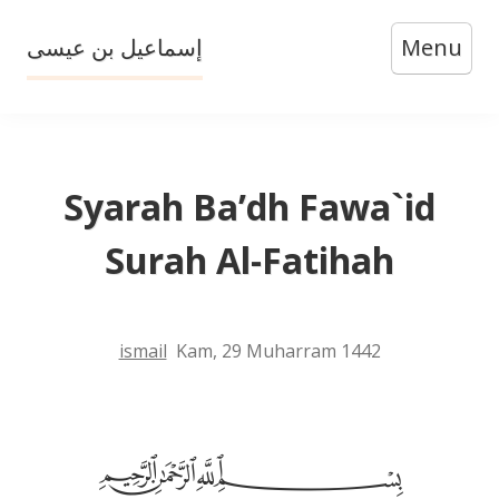
Skip
إسماعيل بن عيسى
Menu
to
content
Syarah Ba’dh Fawa`id
Surah Al-Fatihah
ismail
Kam, 29 Muharram 1442
﷽