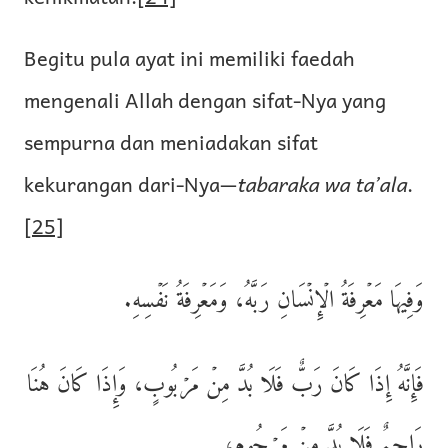
Begitu pula ayat ini memiliki faedah
mengenali Allah dengan sifat-Nya yang
sempurna dan meniadakan sifat
kekurangan dari-Nya—
tabaraka wa ta’ala
.
[25]
وَفِيهَا مَعۡرِفَةُ الۡإِنۡسَانِ رَبَّهُ، وَمَعۡرِفَةُ نَفۡسِهِ.
فَإِنَّهُ إِذَا كَانَ رَبٌّ فَلَا بُدَّ مِنۡ مَرۡبُوبٍ، وَإِذَا كَانَ هُنَا
رَاحِمٌ فَلَا بُدَّ مِنۡ مَرۡحُومٍ،