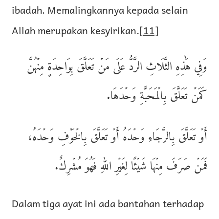
ibadah. Memalingkannya kepada selain
Allah merupakan kesyirikan.
[11]
وَفِي هَٰذِهِ الثَّلَاثِ الرَّدُّ عَلَى مَنۡ تَعَلَّقَ بِوَاحِدَةٍ مِنۡهُنَّ
كَمَنۡ تَعَلَّقَ بِالۡمَحَبَّةِ وَحۡدَهَا.
أَوۡ تَعَلَّقَ بِالرَّجَاءِ وَحۡدَهُ أَوۡ تَعَلَّقَ بِالۡخَوۡفِ وَحۡدَهُ،
فَمَنۡ صَرَفَ مِنۡهَا شَيۡئًا لِغَيۡرِ اللهِ فَهُوَ مُشۡرِكٌ.
Dalam tiga ayat ini ada bantahan terhadap