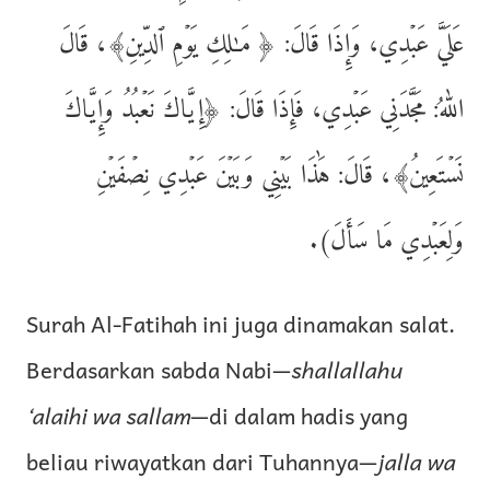
عَلَيَّ عَبۡدِي، وَإِذَا قَالَ: ﴿ مَـٰلِكِ يَوۡمِ ٱلدِّينِ﴾، قَالَ
اللهُ: مَجَّدَنِي عَبۡدِي، فَإِذَا قَالَ: ﴿إِيَّاكَ نَعۡبُدُ وَإِيَّاكَ
نَسۡتَعِينُ﴾، قَالَ: هَٰذَا بَيۡنِي وَبَيۡنَ عَبۡدِي نِصۡفَيۡنِ
وَلِعَبۡدِي مَا سَأَلَ).
Surah Al-Fatihah ini juga dinamakan salat.
Berdasarkan sabda Nabi—
shallallahu
‘alaihi wa sallam
—di dalam hadis yang
beliau riwayatkan dari Tuhannya—
jalla wa