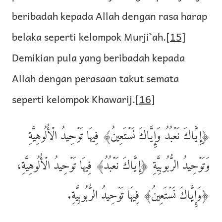
beribadah kepada Allah dengan rasa harap
belaka seperti kelompok Murji`ah.
[15]
Demikian pula yang beribadah kepada
Allah dengan perasaan takut semata
seperti kelompok Khawarij.
[16]
﴿إِيَّاكَ نَعۡبُدُ وَإِيَّاكَ نَسۡتَعِينُ﴾ فِيهَا تَوۡحِيدُ الۡأُلُوهِيَّةِ
وَتَوۡحِيدُ الرُّبُوبِيَّةِ ﴿إِيَّاكَ نَعۡبُدُ﴾ فِيهَا تَوۡحِيدُ الۡأُلُوهِيَّةِ،
﴿وَإِيَّاكَ نَسۡتَعِينُ﴾ فِيهَا تَوۡحِيدُ الرُّبُوبِيَّةِ.